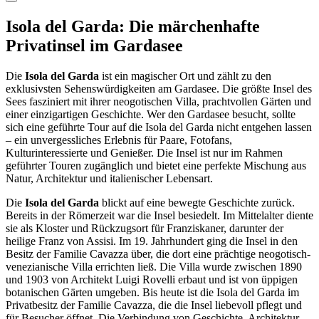
Isola del Garda: Die märchenhafte
Privatinsel im Gardasee
Die
Isola del Garda
ist ein magischer Ort und zählt zu den
exklusivsten Sehenswürdigkeiten am Gardasee. Die größte Insel des
Sees fasziniert mit ihrer neogotischen Villa, prachtvollen Gärten und
einer einzigartigen Geschichte. Wer den Gardasee besucht, sollte
sich eine geführte Tour auf die Isola del Garda nicht entgehen lassen
– ein unvergessliches Erlebnis für Paare, Fotofans,
Kulturinteressierte und Genießer. Die Insel ist nur im Rahmen
geführter Touren zugänglich und bietet eine perfekte Mischung aus
Natur, Architektur und italienischer Lebensart.
Die
Isola del Garda
blickt auf eine bewegte Geschichte zurück.
Bereits in der Römerzeit war die Insel besiedelt. Im Mittelalter diente
sie als Kloster und Rückzugsort für Franziskaner, darunter der
heilige Franz von Assisi. Im 19. Jahrhundert ging die Insel in den
Besitz der Familie Cavazza über, die dort eine prächtige neogotisch-
venezianische Villa errichten ließ. Die Villa wurde zwischen 1890
und 1903 von Architekt Luigi Rovelli erbaut und ist von üppigen
botanischen Gärten umgeben. Bis heute ist die Isola del Garda im
Privatbesitz der Familie Cavazza, die die Insel liebevoll pflegt und
für Besucher öffnet. Die Verbindung von Geschichte, Architektur