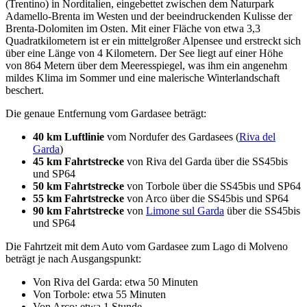
(Trentino) in Norditalien, eingebettet zwischen dem Naturpark
Adamello-Brenta im Westen und der beeindruckenden Kulisse der
Brenta-Dolomiten im Osten. Mit einer Fläche von etwa 3,3
Quadratkilometern ist er ein mittelgroßer Alpensee und erstreckt sich
über eine Länge von 4 Kilometern. Der See liegt auf einer Höhe
von 864 Metern über dem Meeresspiegel, was ihm ein angenehm
mildes Klima im Sommer und eine malerische Winterlandschaft
beschert.
Die genaue Entfernung vom Gardasee beträgt:
40 km Luftlinie
vom Nordufer des Gardasees (
Riva del
Garda
)
45 km Fahrtstrecke
von Riva del Garda über die SS45bis
und SP64
50 km Fahrtstrecke
von Torbole über die SS45bis und SP64
55 km Fahrtstrecke
von Arco über die SS45bis und SP64
90 km Fahrtstrecke
von
Limone sul Garda
über die SS45bis
und SP64
Die Fahrtzeit mit dem Auto vom Gardasee zum Lago di Molveno
beträgt je nach Ausgangspunkt:
Von Riva del Garda: etwa 50 Minuten
Von Torbole: etwa 55 Minuten
Von Arco: etwa 1 Stunde