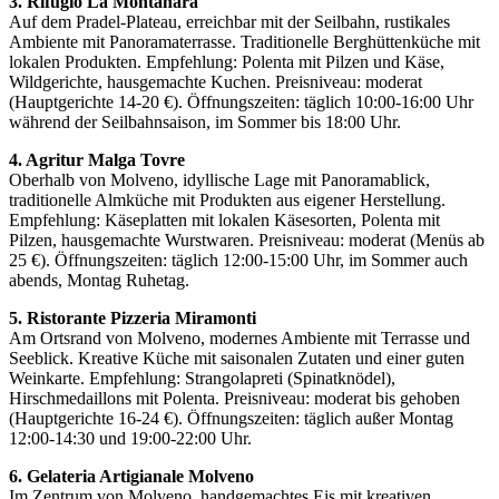
3. Rifugio La Montanara
Auf dem Pradel-Plateau, erreichbar mit der Seilbahn, rustikales
Ambiente mit Panoramaterrasse. Traditionelle Berghüttenküche mit
lokalen Produkten. Empfehlung: Polenta mit Pilzen und Käse,
Wildgerichte, hausgemachte Kuchen. Preisniveau: moderat
(Hauptgerichte 14-20 €). Öffnungszeiten: täglich 10:00-16:00 Uhr
während der Seilbahnsaison, im Sommer bis 18:00 Uhr.
4. Agritur Malga Tovre
Oberhalb von Molveno, idyllische Lage mit Panoramablick,
traditionelle Almküche mit Produkten aus eigener Herstellung.
Empfehlung: Käseplatten mit lokalen Käsesorten, Polenta mit
Pilzen, hausgemachte Wurstwaren. Preisniveau: moderat (Menüs ab
25 €). Öffnungszeiten: täglich 12:00-15:00 Uhr, im Sommer auch
abends, Montag Ruhetag.
5. Ristorante Pizzeria Miramonti
Am Ortsrand von Molveno, modernes Ambiente mit Terrasse und
Seeblick. Kreative Küche mit saisonalen Zutaten und einer guten
Weinkarte. Empfehlung: Strangolapreti (Spinatknödel),
Hirschmedaillons mit Polenta. Preisniveau: moderat bis gehoben
(Hauptgerichte 16-24 €). Öffnungszeiten: täglich außer Montag
12:00-14:30 und 19:00-22:00 Uhr.
6. Gelateria Artigianale Molveno
Im Zentrum von Molveno, handgemachtes Eis mit kreativen