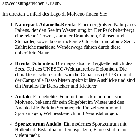
abwechslungsreichen Urlaub.
Im direkten Umfeld des Lago di Molveno finden Sie:
Naturpark Adamello-Brenta
: Einer der größten Naturparks
Italiens, der den See im Westen umgibt. Der Park beherbergt
eine reiche Tierwelt, darunter Braunbären, Gämsen und
Steinadler, sowie beeindruckende Gletscher und alpine Seen.
Zahlreiche markierte Wanderwege führen durch diese
unberührte Natur.
Brenta-Dolomiten
: Die majestätische Bergkette östlich des
Sees, Teil des UNESCO-Weltnaturerbes Dolomiten. Die
charakteristischen Gipfel wie die Cima Tosa (3.173 m) und
der Campanile Basso bieten spektakuläre Ausblicke und sind
ein Paradies für Bergsteiger und Kletterer.
Andalo
: Ein beliebter Ferienort nur 5 km nördlich von
Molveno, bekannt für sein Skigebiet im Winter und den
Andalo Life Park im Sommer, ein Freizeitzentrum mit
Sportanlagen, Wellnessbereich und Veranstaltungen.
Sportzentrum Andalo
: Ein modernes Sportzentrum mit
Hallenbad, Eislaufbahn, Tennisplätzen, Fitnessstudio und
vielem mehr.