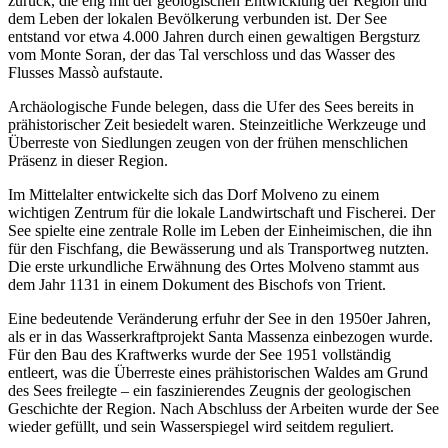
zurück, die eng mit der geologischen Entwicklung der Region und
dem Leben der lokalen Bevölkerung verbunden ist. Der See
entstand vor etwa 4.000 Jahren durch einen gewaltigen Bergsturz
vom Monte Soran, der das Tal verschloss und das Wasser des
Flusses Massò aufstaute.
Archäologische Funde belegen, dass die Ufer des Sees bereits in
prähistorischer Zeit besiedelt waren. Steinzeitliche Werkzeuge und
Überreste von Siedlungen zeugen von der frühen menschlichen
Präsenz in dieser Region.
Im Mittelalter entwickelte sich das Dorf Molveno zu einem
wichtigen Zentrum für die lokale Landwirtschaft und Fischerei. Der
See spielte eine zentrale Rolle im Leben der Einheimischen, die ihn
für den Fischfang, die Bewässerung und als Transportweg nutzten.
Die erste urkundliche Erwähnung des Ortes Molveno stammt aus
dem Jahr 1131 in einem Dokument des Bischofs von Trient.
Eine bedeutende Veränderung erfuhr der See in den 1950er Jahren,
als er in das Wasserkraftprojekt Santa Massenza einbezogen wurde.
Für den Bau des Kraftwerks wurde der See 1951 vollständig
entleert, was die Überreste eines prähistorischen Waldes am Grund
des Sees freilegte – ein faszinierendes Zeugnis der geologischen
Geschichte der Region. Nach Abschluss der Arbeiten wurde der See
wieder gefüllt, und sein Wasserspiegel wird seitdem reguliert.