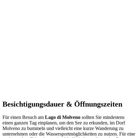
Tour 4 - LAGO E CASTELLO DI TOBLINO - La
nostra ESPERIENZA BELLISSIMA
Trentino - Lago e Castel Toblino -- Tobliner See --
Lake and Castel Toblino
Besichtigungsdauer & Öffnungszeiten
Für einen Besuch am
Lago di Molveno
sollten Sie mindestens
einen ganzen Tag einplanen, um den See zu erkunden, im Dorf
Molveno zu bummeln und vielleicht eine kurze Wanderung zu
unternehmen oder die Wassersportmöglichkeiten zu nutzen. Für eine