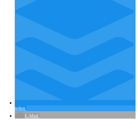
teilen
E-Mail
Flughafenparkplätze
|
Blacklist Airline
|
AGB
|
Datenschutz
|
Impressum