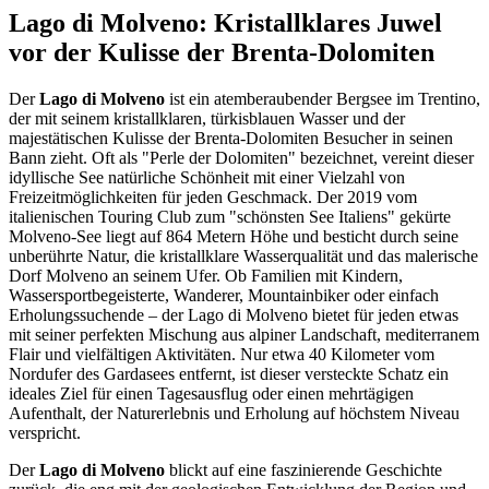
Lago di Molveno: Kristallklares Juwel
vor der Kulisse der Brenta-Dolomiten
Der
Lago di Molveno
ist ein atemberaubender Bergsee im Trentino,
der mit seinem kristallklaren, türkisblauen Wasser und der
majestätischen Kulisse der Brenta-Dolomiten Besucher in seinen
Bann zieht. Oft als "Perle der Dolomiten" bezeichnet, vereint dieser
idyllische See natürliche Schönheit mit einer Vielzahl von
Freizeitmöglichkeiten für jeden Geschmack. Der 2019 vom
italienischen Touring Club zum "schönsten See Italiens" gekürte
Molveno-See liegt auf 864 Metern Höhe und besticht durch seine
unberührte Natur, die kristallklare Wasserqualität und das malerische
Dorf Molveno an seinem Ufer. Ob Familien mit Kindern,
Wassersportbegeisterte, Wanderer, Mountainbiker oder einfach
Erholungssuchende – der Lago di Molveno bietet für jeden etwas
mit seiner perfekten Mischung aus alpiner Landschaft, mediterranem
Flair und vielfältigen Aktivitäten. Nur etwa 40 Kilometer vom
Nordufer des Gardasees entfernt, ist dieser versteckte Schatz ein
ideales Ziel für einen Tagesausflug oder einen mehrtägigen
Aufenthalt, der Naturerlebnis und Erholung auf höchstem Niveau
verspricht.
Der
Lago di Molveno
blickt auf eine faszinierende Geschichte