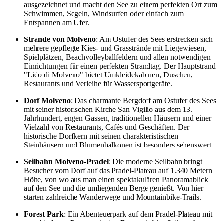
ausgezeichnet und macht den See zu einem perfekten Ort zum
Schwimmen, Segeln, Windsurfen oder einfach zum
Entspannen am Ufer.
Strände von Molveno
: Am Ostufer des Sees erstrecken sich
mehrere gepflegte Kies- und Grasstrände mit Liegewiesen,
Spielplätzen, Beachvolleyballfeldern und allen notwendigen
Einrichtungen für einen perfekten Strandtag. Der Hauptstrand
"Lido di Molveno" bietet Umkleidekabinen, Duschen,
Restaurants und Verleihe für Wassersportgeräte.
Dorf Molveno
: Das charmante Bergdorf am Ostufer des Sees
mit seiner historischen Kirche San Vigilio aus dem 13.
Jahrhundert, engen Gassen, traditionellen Häusern und einer
Vielzahl von Restaurants, Cafés und Geschäften. Der
historische Dorfkern mit seinen charakteristischen
Steinhäusern und Blumenbalkonen ist besonders sehenswert.
Seilbahn Molveno-Pradel
: Die moderne Seilbahn bringt
Besucher vom Dorf auf das Pradel-Plateau auf 1.340 Metern
Höhe, von wo aus man einen spektakulären Panoramablick
auf den See und die umliegenden Berge genießt. Von hier
starten zahlreiche Wanderwege und Mountainbike-Trails.
Forest Park
: Ein Abenteuerpark auf dem Pradel-Plateau mit