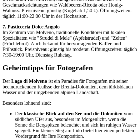
Geschmacksrichtungen wie Waldbeeren-Ricotta oder Honig-
Walnuss. Preisniveau: günstig (Kugel ab 1,50 €). Öffnungszeiten:
täglich 11:00-22:00 Uhr in der Hochsaison.
7. Pasticceria Dolce Angolo
Im Zentrum von Molveno, traditionelle Konditorei mit lokalen
Spezialitäten wie "Strudel di Mele" (Apfelstrudel) und "Zelten"
(Früchtebrot). Auch bekannt für hervorragenden Kaffee und
Frühstück. Preisniveau: günstig bis moderat. Öffnungszeiten: täglich
7:30-19:00 Uhr, Dienstag Ruhetag.
Geheimtipps für Fotografen
Der
Lago di Molveno
ist ein Paradies für Fotografen mit seiner
beeindruckenden Kulisse der Brenta-Dolomiten, dem türkisblauen
Wasser und der umgebenden alpinen Landschaft.
Besonders lohnend sind:
Der
klassische Blick auf den See und die Dolomiten
vom
südlichen Ufer aus, besonders im Morgenlicht, wenn die
Sonne die Bergspitzen beleuchtet und sich im ruhigen Wasser
spiegelt. Ein kleiner Steg am Lido bietet hier einen perfekten
Vordergrund für Ihre Komposition.