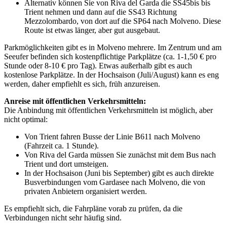
Alternativ können Sie von Riva del Garda die SS45bis bis
Trient nehmen und dann auf die SS43 Richtung
Mezzolombardo, von dort auf die SP64 nach Molveno. Diese
Route ist etwas länger, aber gut ausgebaut.
Parkmöglichkeiten gibt es in Molveno mehrere. Im Zentrum und am
Seeufer befinden sich kostenpflichtige Parkplätze (ca. 1-1,50 € pro
Stunde oder 8-10 € pro Tag). Etwas außerhalb gibt es auch
kostenlose Parkplätze. In der Hochsaison (Juli/August) kann es eng
werden, daher empfiehlt es sich, früh anzureisen.
Anreise mit öffentlichen Verkehrsmitteln:
Die Anbindung mit öffentlichen Verkehrsmitteln ist möglich, aber
nicht optimal:
Von Trient fahren Busse der Linie B611 nach Molveno
(Fahrzeit ca. 1 Stunde).
Von Riva del Garda müssen Sie zunächst mit dem Bus nach
Trient und dort umsteigen.
In der Hochsaison (Juni bis September) gibt es auch direkte
Busverbindungen vom Gardasee nach Molveno, die von
privaten Anbietern organisiert werden.
Es empfiehlt sich, die Fahrpläne vorab zu prüfen, da die
Verbindungen nicht sehr häufig sind.