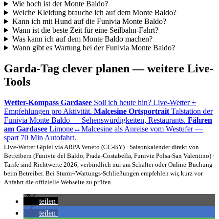
Wie hoch ist der Monte Baldo?
Welche Kleidung brauche ich auf dem Monte Baldo?
Kann ich mit Hund auf die Funivia Monte Baldo?
Wann ist die beste Zeit für eine Seilbahn-Fahrt?
Was kann ich auf dem Monte Baldo machen?
Wann gibt es Wartung bei der Funivia Monte Baldo?
Garda-Tag clever planen — weitere Live-
Tools
Wetter-Kompass Gardasee
Soll ich heute hin? Live-Wetter +
Empfehlungen pro Aktivität.
Malcesine Ortsportrait
Talstation der
Funivia Monte Baldo — Sehenswürdigkeiten, Restaurants.
Fähren
am Gardasee
Limone↔Malcesine als Anreise vom Westufer —
spart 70 Min Autofahrt.
Live-Wetter Gipfel via ARPA Veneto (CC-BY) · Saisonkalender direkt von
Betreibern (Funivie del Baldo, Prada-Costabella, Funivie Polsa-San Valentino) ·
Tarife sind Richtwerte 2026, verbindlich nur am Schalter oder Online-Buchung
beim Betreiber. Bei Sturm-/Wartungs-Schließungen empfehlen wir, kurz vor
Anfahrt die offizielle Webseite zu prüfen.
teilen
teilen