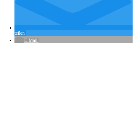
teilen
E-Mail
Flughafenparkplätze
|
Blacklist Airline
|
AGB
|
Datenschutz
|
Impressum