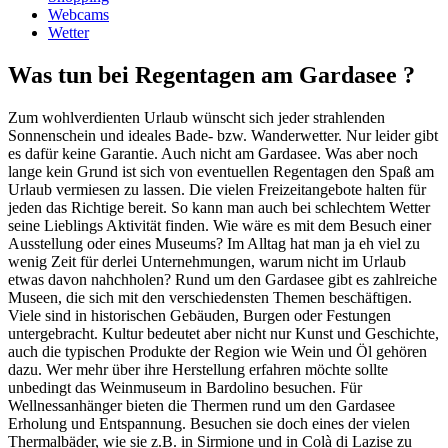
Webcams
Wetter
Was tun bei Regentagen am Gardasee ?
Zum wohlverdienten Urlaub wünscht sich jeder strahlenden
Sonnenschein und ideales Bade- bzw. Wanderwetter. Nur leider gibt
es dafür keine Garantie. Auch nicht am Gardasee. Was aber noch
lange kein Grund ist sich von eventuellen Regentagen den Spaß am
Urlaub vermiesen zu lassen. Die vielen Freizeitangebote halten für
jeden das Richtige bereit. So kann man auch bei schlechtem Wetter
seine Lieblings Aktivität finden. Wie wäre es mit dem Besuch einer
Ausstellung oder eines Museums? Im Alltag hat man ja eh viel zu
wenig Zeit für derlei Unternehmungen, warum nicht im Urlaub
etwas davon nahchholen? Rund um den Gardasee gibt es zahlreiche
Museen, die sich mit den verschiedensten Themen beschäftigen.
Viele sind in historischen Gebäuden, Burgen oder Festungen
untergebracht. Kultur bedeutet aber nicht nur Kunst und Geschichte,
auch die typischen Produkte der Region wie Wein und Öl gehören
dazu. Wer mehr über ihre Herstellung erfahren möchte sollte
unbedingt das Weinmuseum in Bardolino besuchen. Für
Wellnessanhänger bieten die Thermen rund um den Gardasee
Erholung und Entspannung. Besuchen sie doch eines der vielen
Thermalbäder, wie sie z.B. in Sirmione und in Colà di Lazise zu