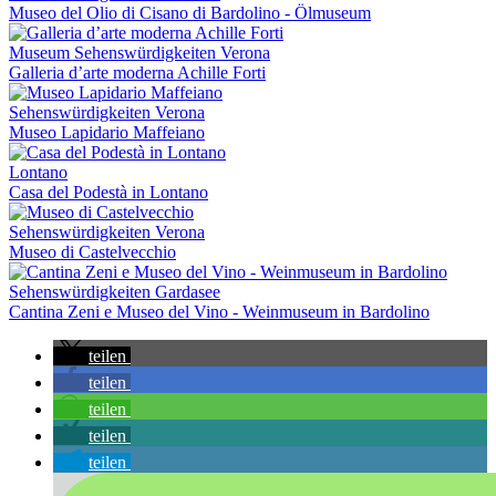
Museo del Olio di Cisano di Bardolino - Ölmuseum
Museum
Sehenswürdigkeiten Verona
Galleria d’arte moderna Achille Forti
Sehenswürdigkeiten Verona
Museo Lapidario Maffeiano
Lontano
Casa del Podestà in Lontano
Sehenswürdigkeiten Verona
Museo di Castelvecchio
Sehenswürdigkeiten Gardasee
Cantina Zeni e Museo del Vino - Weinmuseum in Bardolino
teilen
teilen
teilen
teilen
teilen