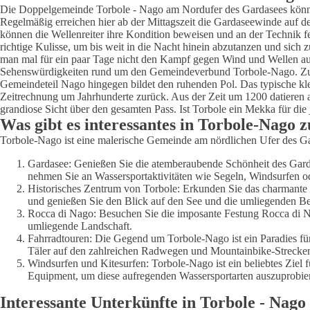
Die Doppelgemeinde Torbole - Nago am Nordufer des Gardasees könnte zw
Regelmäßig erreichen hier ab der Mittagszeit die Gardaseewinde auf d
können die Wellenreiter ihre Kondition beweisen und an der Technik f
richtige Kulisse, um bis weit in die Nacht hinein abzutanzen und sich 
man mal für ein paar Tage nicht den Kampf gegen Wind und Wellen auf
Sehenswürdigkeiten rund um den Gemeindeverbund Torbole-Nago. Zum Bei
Gemeindeteil Nago hingegen bildet den ruhenden Pol. Das typische klein
Zeitrechnung um Jahrhunderte zurück. Aus der Zeit um 1200 datieren a
grandiose Sicht über den gesamten Pass. Ist Torbole ein Mekka für die
Was gibt es interessantes in Torbole-Nago 
Torbole-Nago ist eine malerische Gemeinde am nördlichen Ufer des Gard
Gardasee: Genießen Sie die atemberaubende Schönheit des Gardas
nehmen Sie an Wassersportaktivitäten wie Segeln, Windsurfen ode
Historisches Zentrum von Torbole: Erkunden Sie das charmante 
und genießen Sie den Blick auf den See und die umliegenden Be
Rocca di Nago: Besuchen Sie die imposante Festung Rocca di Nag
umliegende Landschaft.
Fahrradtouren: Die Gegend um Torbole-Nago ist ein Paradies f
Täler auf den zahlreichen Radwegen und Mountainbike-Strecke
Windsurfen und Kitesurfen: Torbole-Nago ist ein beliebtes Ziel
Equipment, um diese aufregenden Wassersportarten auszuprobie
Interessante Unterkünfte in Torbole - Nago