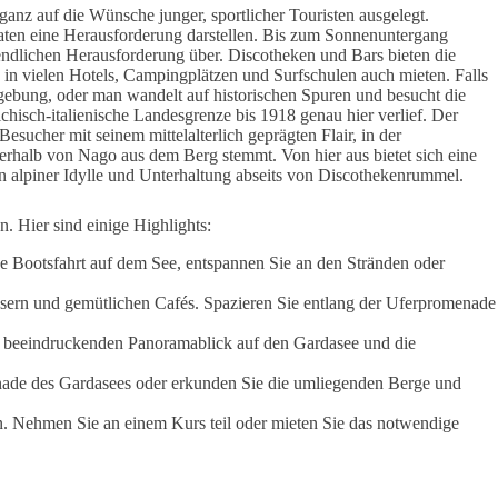
anz auf die Wünsche junger, sportlicher Touristen ausgelegt.
baten eine Herausforderung darstellen. Bis zum Sonnenuntergang
endlichen Herausforderung über. Discotheken und Bars bieten die
g in vielen Hotels, Campingplätzen und Surfschulen auch mieten. Falls
gebung, oder man wandelt auf historischen Spuren und besucht die
isch-italienische Landesgrenze bis 1918 genau hier verlief. Der
sucher mit seinem mittelalterlich geprägten Flair, in der
erhalb von Nago aus dem Berg stemmt. Von hier aus bietet sich eine
in alpiner Idylle und Unterhaltung abseits von Discothekenrummel.
. Hier sind einige Highlights:
e Bootsfahrt auf dem See, entspannen Sie an den Stränden oder
sern und gemütlichen Cafés. Spazieren Sie entlang der Uferpromenade
en beeindruckenden Panoramablick auf den Gardasee und die
enade des Gardasees oder erkunden Sie die umliegenden Berge und
n. Nehmen Sie an einem Kurs teil oder mieten Sie das notwendige