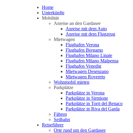
Home
Unterkünfte
Mobilität
Anreise an den Gardasee
Anreise mit dem Auto
Anreise mit dem Flugzeug
Mietwagen
Flughafen Verona
Flughafen Bergamo
Flughafen Milano Linate
Flughafen Milano Malpensa
Flughafen Venedig
Mietwagen Desenzano
Mietwagen Rovereto
Wohnmobil mieten
Parkplätze
Parkplätze in Verona
Parkplätze in Sirmione
Parkplätze in Torri del Benaco
Parkplätze in Riva del Garda
Fähren
Seilbahn
Reiseführer
Orte rund um den Gardasee