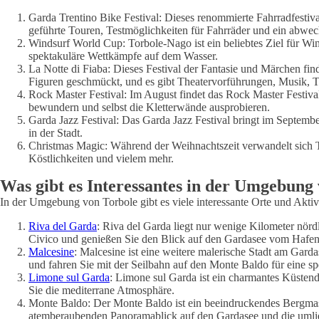
Garda Trentino Bike Festival: Dieses renommierte Fahrradfestival
geführte Touren, Testmöglichkeiten für Fahrräder und ein abw
Windsurf World Cup: Torbole-Nago ist ein beliebtes Ziel für Wind
spektakuläre Wettkämpfe auf dem Wasser.
La Notte di Fiaba: Dieses Festival der Fantasie und Märchen fin
Figuren geschmückt, und es gibt Theatervorführungen, Musik, 
Rock Master Festival: Im August findet das Rock Master Festival
bewundern und selbst die Kletterwände ausprobieren.
Garda Jazz Festival: Das Garda Jazz Festival bringt im Septemb
in der Stadt.
Christmas Magic: Während der Weihnachtszeit verwandelt sich T
Köstlichkeiten und vielem mehr.
Was gibt es Interessantes in der Umgebung
In der Umgebung von Torbole gibt es viele interessante Orte und Aktivi
Riva del Garda
: Riva del Garda liegt nur wenige Kilometer nör
Civico und genießen Sie den Blick auf den Gardasee vom Hafen
Malcesine
: Malcesine ist eine weitere malerische Stadt am Gard
und fahren Sie mit der Seilbahn auf den Monte Baldo für eine sp
Limone sul Garda
: Limone sul Garda ist ein charmantes Küstend
Sie die mediterrane Atmosphäre.
Monte Baldo: Der Monte Baldo ist ein beeindruckendes Bergmass
atemberaubenden Panoramablick auf den Gardasee und die uml