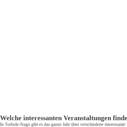
2023 Torbole Techno293 European Championships DAY 1
Wingfoil al Molo Paradiso Torbole sul Garda 11 03 23
Welche interessanten Veranstaltungen finde
In Torbole-Nago gibt es das ganze Jahr über verschiedene interessante