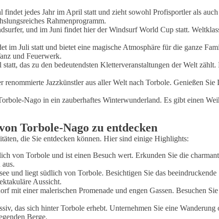
 findet jedes Jahr im April statt und zieht sowohl Profisportler als a
echslungsreiches Rahmenprogramm.
surfer, und im Juni findet hier der Windsurf World Cup statt. Weltklas
det im Juli statt und bietet eine magische Atmosphäre für die ganze Fa
Tanz und Feuerwerk.
 statt, das zu den bedeutendsten Kletterveranstaltungen der Welt zählt
er renommierte Jazzkünstler aus aller Welt nach Torbole. Genießen Si
orbole-Nago in ein zauberhaftes Winterwunderland. Es gibt einen Weih
 von Torbole-Nago zu entdecken
täten, die Sie entdecken können. Hier sind einige Highlights:
dlich von Torbole und ist einen Besuch wert. Erkunden Sie die charman
 aus.
asee und liegt südlich von Torbole. Besichtigen Sie das beeindruckende 
ektakuläre Aussicht.
orf mit einer malerischen Promenade und engen Gassen. Besuchen Sie d
iv, das sich hinter Torbole erhebt. Unternehmen Sie eine Wanderung o
iegenden Berge.