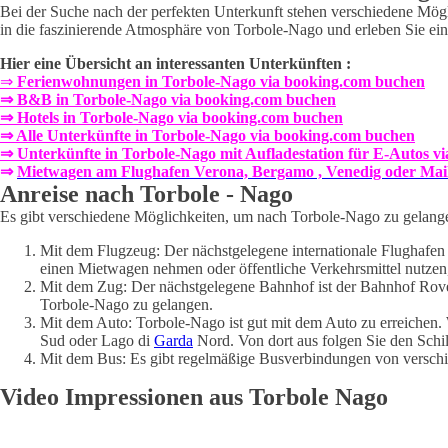
Bei der Suche nach der perfekten Unterkunft stehen verschiedene Mög
in die faszinierende Atmosphäre von Torbole-Nago und erleben Sie eine
Hier eine Übersicht an interessanten Unterkünften :
⇒
Ferienwohnungen in Torbole-Nago via booking.com buchen
⇒ B&B in Torbole-Nago via booking.com buchen
⇒ Hotels in Torbole-Nago via booking.com buchen
⇒ Alle Unterkünfte in Torbole-Nago via booking.com buchen
⇒ Unterkünfte in Torbole-Nago mit Aufladestation für E-Autos v
⇒
Mietwagen am Flughafen Verona, Bergamo , Venedig oder Ma
Anreise nach Torbole - Nago
Es gibt verschiedene Möglichkeiten, um nach Torbole-Nago zu gelangen,
Mit dem Flugzeug: Der nächstgelegene internationale Flughafen 
einen Mietwagen nehmen oder öffentliche Verkehrsmittel nutze
Mit dem Zug: Der nächstgelegene Bahnhof ist der Bahnhof Rove
Torbole-Nago zu gelangen.
Mit dem Auto: Torbole-Nago ist gut mit dem Auto zu erreichen
Sud oder Lago di
Garda
Nord. Von dort aus folgen Sie den Schi
Mit dem Bus: Es gibt regelmäßige Busverbindungen von verschi
Video Impressionen aus Torbole Nago