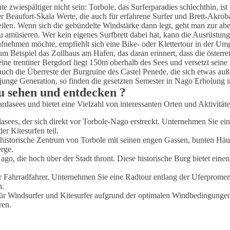
iespältiger nicht sein: Torbole, das Surferparadies schlechthin, ist g
er Beaufort-Skala Werte, die auch für erfahrene Surfer und Brett-Akro
eilen. Wenn sich die gebündelte Windstärke dann legt, geht man zur ab
zu amüsieren. Wer kein eigenes Surfbrett dabei hat, kann die Ausrüstun
nehmen möchte, empfiehlt sich eine Bike- oder Klettertour in der Um
spiel das Zollhaus am Hafen, das daran erinnert, dass die österreich
e trentiner Bergdorf liegt 150m oberhalb des Sees und versetzt seine Be
uch die Überreste der Burgruine des Castel Penede, die sich etwas auß
 junge Generation, so finden die gesetzten Semester in Nago Erholung 
zu sehen und entdecken ?
asees und bietet eine Vielzahl von interessanten Orten und Aktivitäten
ees, der sich direkt vor Torbole-Nago erstreckt. Unternehmen Sie ein
r Kitesurfen teil.
historische Zentrum von Torbole mit seinen engen Gassen, bunten Häu
rge.
o, die hoch über der Stadt thront. Diese historische Burg bietet ein
ür Fahrradfahrer. Unternehmen Sie eine Radtour entlang der Uferprom
n.
 für Windsurfer und Kitesurfer aufgrund der optimalen Windbedingunge
ren.