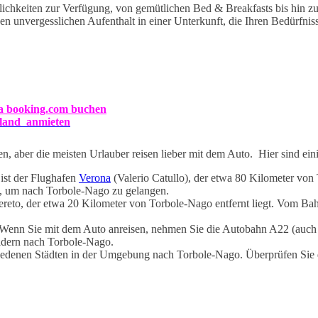
lichkeiten zur Verfügung, von gemütlichen Bed & Breakfasts bis hin 
n unvergesslichen Aufenthalt in einer Unterkunft, die Ihren Bedürfniss
ia booking.com buchen
iland anmieten
 aber die meisten Urlauber reisen lieber mit dem Auto. Hier sind eini
ist der Flughafen
Verona
(Valerio Catullo), der etwa 80 Kilometer von 
n, um nach Torbole-Nago zu gelangen.
reto, der etwa 20 Kilometer von Torbole-Nago entfernt liegt. Vom Ba
. Wenn Sie mit dem Auto anreisen, nehmen Sie die Autobahn A22 (auch
ldern nach Torbole-Nago.
edenen Städten in der Umgebung nach Torbole-Nago. Überprüfen Sie d