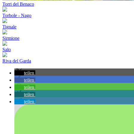
Torri del Benaco
Torbole - Nago
Tignale
Sirmione
Salo
Riva del Garda
teilen
teilen
teilen
teilen
teilen