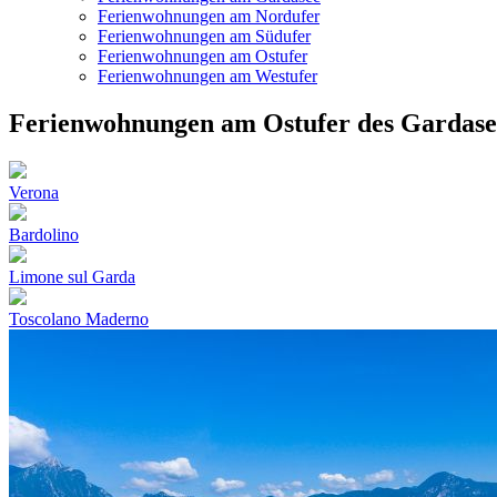
Ferienwohnungen am Nordufer
Ferienwohnungen am Südufer
Ferienwohnungen am Ostufer
Ferienwohnungen am Westufer
Ferienwohnungen am Ostufer des Gardase
Verona
Bardolino
Limone sul Garda
Toscolano Maderno