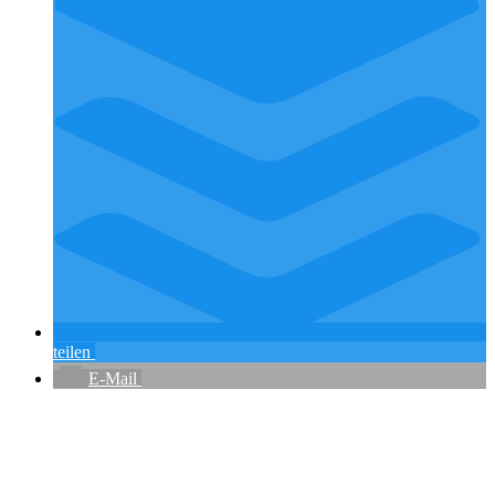
teilen
E-Mail
Flughafenparkplätze
|
Blacklist Airline
|
AGB
|
Datenschutz
|
Impressum