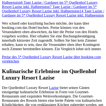
Halbpension
6 Tage Lazise / Gardasee im 5* Quellenhof Luxury
Resort Lazise inkl. Halbpension
7 Tage Lazise / Gardasee im 5*
Quellenhof Luxury Resort Lazise inkl. Halbpension
14 Tage Lazise /
Gardasee im 5* Quellenhof Luxury Resort Lazise inkl. Halbpension
Wer schnell oder kurzfristig buchen möchte, der kann über
booking.com das Hotel buchen. Preise können von den
Veranstaltern oben abweichen, da hier die Preise von den Hotels
vorgeben werden. Hier erhalten Sie eine Buchungsbestätigung
innerhalb kürzester Zeit zugestellt. Sollten Sie hier kein Zimmer
erhalten, kann es sein, dass die Veranstalter oben über Kontingent
noch Zimmer bereitstellen können. Ein Vergleich lohnt sich immer.
Preise des 5* Quellenhof Luxury Resort Lazise über booking.com
vergleichen
Kulinarische Erlebnisse im Quellenhof
Luxury Resort Lazise
Der Quellenhof Luxury Resort
Lazise
bietet seinen Gästen
einzigartige kulinarische Erlebnisse in Form von Gourmet-
Restaurants und exquisiten Weinverkostungen. Die Gourmet-
Restaurants des Resorts bieten eine breite Palette von kulinarischen
Köstlichkeiten, die von erstklassigen Köchen zubereitet werden, um