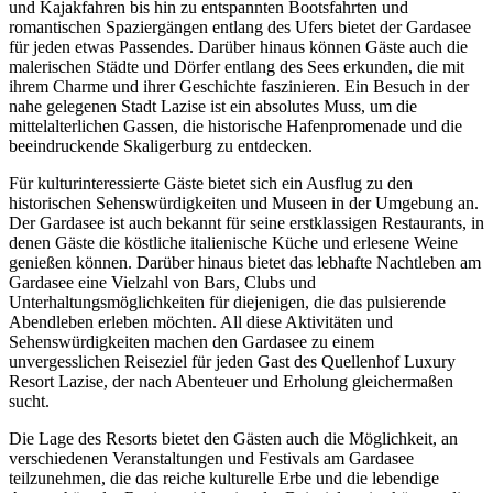
und Kajakfahren bis hin zu entspannten Bootsfahrten und
romantischen Spaziergängen entlang des Ufers bietet der Gardasee
für jeden etwas Passendes. Darüber hinaus können Gäste auch die
malerischen Städte und Dörfer entlang des Sees erkunden, die mit
ihrem Charme und ihrer Geschichte faszinieren. Ein Besuch in der
nahe gelegenen Stadt Lazise ist ein absolutes Muss, um die
mittelalterlichen Gassen, die historische Hafenpromenade und die
beeindruckende Skaligerburg zu entdecken.
Für kulturinteressierte Gäste bietet sich ein Ausflug zu den
historischen Sehenswürdigkeiten und Museen in der Umgebung an.
Der Gardasee ist auch bekannt für seine erstklassigen Restaurants, in
denen Gäste die köstliche italienische Küche und erlesene Weine
genießen können. Darüber hinaus bietet das lebhafte Nachtleben am
Gardasee eine Vielzahl von Bars, Clubs und
Unterhaltungsmöglichkeiten für diejenigen, die das pulsierende
Abendleben erleben möchten. All diese Aktivitäten und
Sehenswürdigkeiten machen den Gardasee zu einem
unvergesslichen Reiseziel für jeden Gast des Quellenhof Luxury
Resort Lazise, der nach Abenteuer und Erholung gleichermaßen
sucht.
Die Lage des Resorts bietet den Gästen auch die Möglichkeit, an
verschiedenen Veranstaltungen und Festivals am Gardasee
teilzunehmen, die das reiche kulturelle Erbe und die lebendige