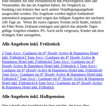
Hier erhalten Sie eine Preisübersicht mit Preisvergleich über alle
Veranstalter, die das im Angebot haben. Im Vergleich zu
booking.com können hier auch andere Verpflegungsangebote
ausgewählt werden. Die Angebote werden täglich fortlaufend
automatisch angepasst und zeigen das billigste Angebot der nächsten
240 Tage an. Wenn Ihr euren eigenen Termin nicht findet, einfach
im Filter Reise Zeitraum eintragen und gleich das aktuelle Tages
gültige Angebot erhalten. PS: Auch nicht vergessen, Kinder mit dem
richtigen Alter anzugeben.
Alle Angebote inkl. Frühstück
2 Tage Arco / Gardasee im 4* Hoody Active & Happiness Hotel
inkl. Frühstück
3 Tage Arco / Gardasee im 4* Hoody Active &
Happiness Hotel inkl. Frühstück
4 Tage Arco / Gardasee im 4*
Hoody Active & Happiness Hotel inkl. Frühstück
5 Tage Arco /
Gardasee im 4* Hoody Active & Happiness Hotel inkl. Frühstück
6
Tage Arco / Gardasee im 4* Hoody Active & Happiness Hotel inkl.
Frühstück
7 Tage Arco / Gardasee im 4* Hoody Active & Happiness
Hotel inkl. Frühstück
14 Tage Arco / Gardasee im 4* Hoody Active
& Happiness Hotel inkl. Frühstück
Alle Angebote inkl. Halbpension
Wer schnell oder kurzfristig buchen möchte, der kann über