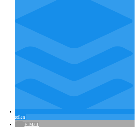
teilen
E-Mail
Flughafenparkplätze
|
Blacklist Airline
|
AGB
|
Datenschutz
|