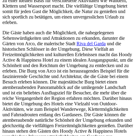
zu einer idealen Basis für verschiedene Aktivitäten wie Wandern,
Klettern und Wassersport macht. Die vielfältige Umgebung bietet
somit für jeden Gast die Möglichkeit, die Natur zu genießen und
sich sportlich zu betätigen, um einen unvergesslichen Urlaub zu
erleben.
Die Gäste haben auch die Möglichkeit, die nahegelegenen
Sehenswürdigkeiten und Attraktionen zu erkunden, darunter die
Gärten von Arco, die malerische Stadt
Riva del Garda
und die
historischen Schlösser in der Umgebung. Diese Vielfalt an
Freizeitmöglichkeiten und kulturellen Erlebnissen macht das Hoody
Active & Happiness Hotel zu einem idealen Ausgangspunkt, um die
Schönheit und den Reichtum der Umgebung zu entdecken und zu
erleben. Die Burg von Arco ist ein herausragendes Beispiel für die
faszinierende Geschichte und Architektur, die die Gäste bei einem
Besuch erleben können. Die majestätische Burg bietet einen
atemberaubenden Panoramablick auf die umliegende Landschaft
und ist ein beliebtes Ausflugsziel für Besucher, die mehr über die
reiche Vergangenheit der Region erfahren möchten. Darüber hinaus
bietet die Umgebung des Hotels eine Vielzahl von Outdoor-
Aktivitäten, wie zum Beispiel Wanderwege, Klettermöglichkeiten
und Fahrradrouten entlang des Gardasees. Die Gäste können die
atemberaubende natürliche Schönheit der Umgebung erkunden und
gleichzeitig die vielfältigen Freizeitmöglichkeiten genießen. Darüber
hinaus stehen den Gästen des Hoody Active & Happiness Hotels