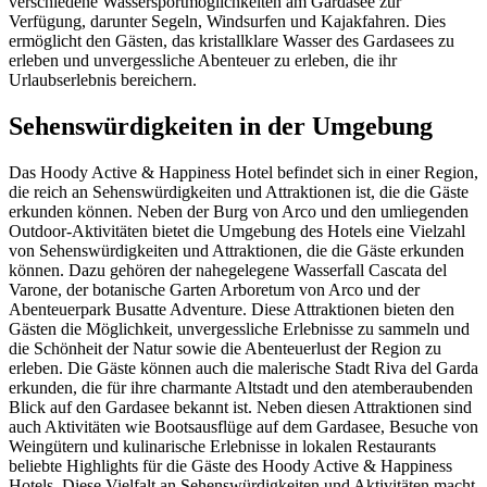
verschiedene Wassersportmöglichkeiten am Gardasee zur
Verfügung, darunter Segeln, Windsurfen und Kajakfahren. Dies
ermöglicht den Gästen, das kristallklare Wasser des Gardasees zu
erleben und unvergessliche Abenteuer zu erleben, die ihr
Urlaubserlebnis bereichern.
Sehenswürdigkeiten in der Umgebung
Das Hoody Active & Happiness Hotel befindet sich in einer Region,
die reich an Sehenswürdigkeiten und Attraktionen ist, die die Gäste
erkunden können. Neben der Burg von Arco und den umliegenden
Outdoor-Aktivitäten bietet die Umgebung des Hotels eine Vielzahl
von Sehenswürdigkeiten und Attraktionen, die die Gäste erkunden
können. Dazu gehören der nahegelegene Wasserfall Cascata del
Varone, der botanische Garten Arboretum von Arco und der
Abenteuerpark Busatte Adventure. Diese Attraktionen bieten den
Gästen die Möglichkeit, unvergessliche Erlebnisse zu sammeln und
die Schönheit der Natur sowie die Abenteuerlust der Region zu
erleben. Die Gäste können auch die malerische Stadt Riva del Garda
erkunden, die für ihre charmante Altstadt und den atemberaubenden
Blick auf den Gardasee bekannt ist. Neben diesen Attraktionen sind
auch Aktivitäten wie Bootsausflüge auf dem Gardasee, Besuche von
Weingütern und kulinarische Erlebnisse in lokalen Restaurants
beliebte Highlights für die Gäste des Hoody Active & Happiness
Hotels. Diese Vielfalt an Sehenswürdigkeiten und Aktivitäten macht