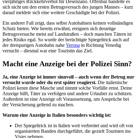
vierjähriges Rückkehrverbot für Desenzano. Offenbar handelte es
sich nicht um den ersten Betrugsversuch des jungen Mannes – kurz
darauf meldete sich eine weitere Geschädigte bei der Polizei.
Ein anderer Fall zeigt, dass selbst Autobahnen keinen vollständigen
Schutz bieten. Wie bereits erwähnt, ereignen sich derartige
Betrugsversuche meist auf Landstraßen – doch manchen Tätern ist
jedes Risiko egal. So wurde der berüchtigte Spiegeltrick auch auf
der dreispurigen Autobahn nahe
Verona
in Richtung Venedig
versucht – diesmal war eine Touristin das Ziel.
Macht eine Anzeige bei der Polizei Sinn?
Ja, eine Anzeige ist immer sinnvoll – auch wenn der Betrug nur
versucht wurde oder du erst später reagierst.
Die italienische
Polizei kennt diese Masche und nimmt solche Vorfälle ernst. Deine
Anzeige hilft, Täter zu verfolgen und andere Urlauber zu schützen.
Außerdem ist eine Anzeige oft Voraussetzung, um Ansprüche bei
der Versicherung geltend zu machen.
Warum eine Anzeige in Italien besonders wichtig ist:
Der Spiegeltrick ist in Italien weit verbreitet und wird oft von
organisierten Banden durchgeführt, die gezielt Touristen ins
Visier nehmen.