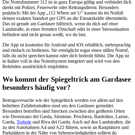
Die Notrufnummer 112 ist in ganz Europa gültig und verbindet dich
direkt mit Polizei, Feuerwehr oder Rettungsdienst. Besonders
praktisch: Mit der App „112 Where are U“ kannst du im Notfall
deinen exakten Standort per GPS an die Einsatzkräfte übermitteln.
Das ist gerade am Gardasee hilfreich, wenn du dich auf einer
Landstraße, in einer fremden Ortschaft oder in einer Stresssituation
befindest und nicht genau weißt, wo du bist.
Die App ist kostenlos für Android und iOS erhältlich, mehrsprachig
und einfach zu bedienen. Sie ermöglicht sogar einen stillen Notruf,
falls du nicht sprechen kannst oder dich bedroht fühlst. Die App ist
in Italien voll in das Notrufsystem integriert und wird von den
Behörden ausdrücklich empfohlen.
Wo kommt der Spiegeltrick am Gardasee
besonders häufig vor?
Betrugsversuche wie der Spiegeltrick werden vor allem auf den
beliebten Zufahrtsstraßen rund um den Gardasee gemeldet.
Besonders betroffen sind Strecken zwischen den größeren Orten
wie Desenzano del Garda, Sirmione, Peschiera, Bardolino, Lazise,
Garda,
Torbole
und Riva del Garda. Auch auf den Landstraßen, die
zu den Autobahnen A4 und A22 führen, sowie an Rastplätzen und
Parkplätzen in der Nähe von Sehenswürdigkeiten solltest du