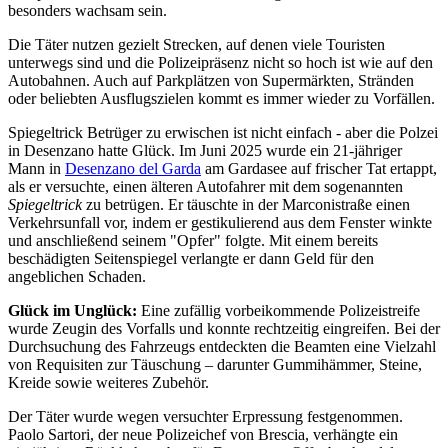
besonders wachsam sein.
Die Täter nutzen gezielt Strecken, auf denen viele Touristen
unterwegs sind und die Polizeipräsenz nicht so hoch ist wie auf den
Autobahnen. Auch auf Parkplätzen von Supermärkten, Stränden
oder beliebten Ausflugszielen kommt es immer wieder zu Vorfällen.
Spiegeltrick Betrüger zu erwischen ist nicht einfach - aber die Polzei
in Desenzano hatte Glück. Im Juni 2025 wurde ein 21-jähriger
Mann in
Desenzano del Garda
am Gardasee auf frischer Tat ertappt,
als er versuchte, einen älteren Autofahrer mit dem sogenannten
Spiegeltrick
zu betrügen. Er täuschte in der Marconistraße einen
Verkehrsunfall vor, indem er gestikulierend aus dem Fenster winkte
und anschließend seinem "Opfer" folgte. Mit einem bereits
beschädigten Seitenspiegel verlangte er dann Geld für den
angeblichen Schaden.
Glück im Unglück:
Eine zufällig vorbeikommende Polizeistreife
wurde Zeugin des Vorfalls und konnte rechtzeitig eingreifen. Bei der
Durchsuchung des Fahrzeugs entdeckten die Beamten eine Vielzahl
von Requisiten zur Täuschung – darunter Gummihämmer, Steine,
Kreide sowie weiteres Zubehör.
Der Täter wurde wegen versuchter Erpressung festgenommen.
Paolo Sartori, der neue Polizeichef von Brescia, verhängte ein