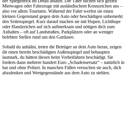
der Spiegeltrick im Detail abläuft. Die Täter suchen sich gezielt
Mietwagen oder Fahrzeuge mit ausländischem Kennzeichen aus –
also vor allem Touristen. Während der Fahrt werfen sie einen
kleinen Gegenstand gegen dein Auto oder beschädigen unbemerkt
den Seitenspiegel. Kurz darauf machen sie mit Hupen, Lichthupe
oder Handzeichen auf sich aufmerksam und nötigen dich zum
Anhalten – oft auf Landstraßen, Parkplätzen oder an weniger
belebten Stellen rund um den Gardasee.
Sobald du anhältst, treten die Betrüger an dein Auto heran, zeigen
dir einen bereits beschädigten Außenspiegel und behaupten
lautstark, du hättest diesen beim Vorbeifahren beschädigt. Sie
fordern dann mehrere hundert Euro „Schadensersatz“ – natürlich in
bar und ohne Polizei. In manchen Fällen versuchen sie auch, dich
abzulenken und Wertgegenstände aus dem Auto zu stehlen.