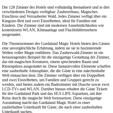
Die 128 Zimmer des Hotels sind vollständig thematisiert und in drei
verschiedenen Designs verfügbar: Zaubererhaus, Magisches
Eisschloss und Verzauberter Wald.
Jedes Zimmer verfügt über ein
Kingsize-Bett und zwei Einzelbetten, ideal für Familien mit
Kindern.
Die Zimmer sind mit modernen Annehmlichkeiten wie
kostenlosem WLAN, Klimaanlage und Flachbildfernsehern
ausgestattet.
Die Themenzimmer des Gardaland Magic Hotels bieten den Gästen
eine unvergleichliche Erfahrung, indem sie sie in faszinierende
Welten voller Magie entführen. Das Zauberwald-Zimmer ist ein
herausragendes Beispiel für die einzigartige Gestaltung der Zimmer,
das mit magischen Kreaturen, einem sprechenden Baum und
Riesenpilzen ausgestattet ist. Diese fantasievollen Elemente schaffen
eine zauberhafte Atmosphäre, die die Gäste in eine märchenhafte
Welt eintauchen lässt. Die Zimmer verfügen über ein Doppelbett
und zwei Einzelbetten, um Familien und Gruppen gerecht zu
werden, und bieten zudem ein Badezimmer mit Dusche sowie zwei
LCD-TVs und WLAN. Darüber hinaus erhalten die Gäste Tickets
für den Gardaland Park und das SEA LIFE Aquarium, um ihre
Reise durch die magische Welt fortzusetzen. Diese einzigartige
Ausstattung macht das Gardaland Magic Hotel zu einer
zauberhaften Unterkunft für Gäste, die nach einer zauberhaften
Unterkunft suchen.