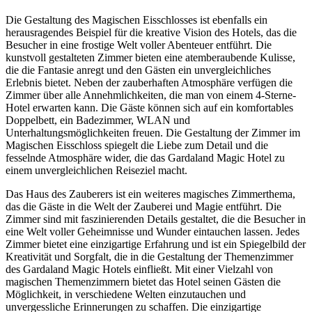
Die Gestaltung des Magischen Eisschlosses ist ebenfalls ein
herausragendes Beispiel für die kreative Vision des Hotels, das die
Besucher in eine frostige Welt voller Abenteuer entführt. Die
kunstvoll gestalteten Zimmer bieten eine atemberaubende Kulisse,
die die Fantasie anregt und den Gästen ein unvergleichliches
Erlebnis bietet. Neben der zauberhaften Atmosphäre verfügen die
Zimmer über alle Annehmlichkeiten, die man von einem 4-Sterne-
Hotel erwarten kann. Die Gäste können sich auf ein komfortables
Doppelbett, ein Badezimmer, WLAN und
Unterhaltungsmöglichkeiten freuen. Die Gestaltung der Zimmer im
Magischen Eisschloss spiegelt die Liebe zum Detail und die
fesselnde Atmosphäre wider, die das Gardaland Magic Hotel zu
einem unvergleichlichen Reiseziel macht.
Das Haus des Zauberers ist ein weiteres magisches Zimmerthema,
das die Gäste in die Welt der Zauberei und Magie entführt. Die
Zimmer sind mit faszinierenden Details gestaltet, die die Besucher in
eine Welt voller Geheimnisse und Wunder eintauchen lassen. Jedes
Zimmer bietet eine einzigartige Erfahrung und ist ein Spiegelbild der
Kreativität und Sorgfalt, die in die Gestaltung der Themenzimmer
des Gardaland Magic Hotels einfließt. Mit einer Vielzahl von
magischen Themenzimmern bietet das Hotel seinen Gästen die
Möglichkeit, in verschiedene Welten einzutauchen und
unvergessliche Erinnerungen zu schaffen. Die einzigartige