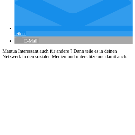
teilen
E-Mail
Mantua Interessant auch für andere ? Dann teile es in deinen
Netzwerk in den sozialen Medien und unterstütze uns damit auch.
Flughafenparkplätze
|
Blacklist Airline
|
AGB
|
Datenschutz
|
Impressum