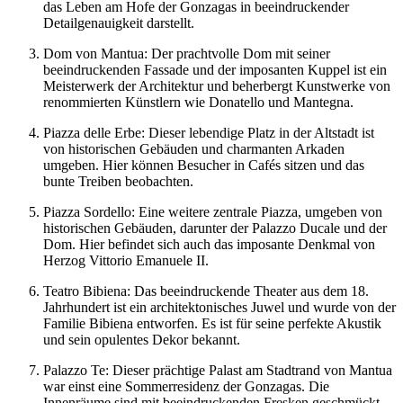
das Leben am Hofe der Gonzagas in beeindruckender
Detailgenauigkeit darstellt.
Dom von Mantua: Der prachtvolle Dom mit seiner
beeindruckenden Fassade und der imposanten Kuppel ist ein
Meisterwerk der Architektur und beherbergt Kunstwerke von
renommierten Künstlern wie Donatello und Mantegna.
Piazza delle Erbe: Dieser lebendige Platz in der Altstadt ist
von historischen Gebäuden und charmanten Arkaden
umgeben. Hier können Besucher in Cafés sitzen und das
bunte Treiben beobachten.
Piazza Sordello: Eine weitere zentrale Piazza, umgeben von
historischen Gebäuden, darunter der Palazzo Ducale und der
Dom. Hier befindet sich auch das imposante Denkmal von
Herzog Vittorio Emanuele II.
Teatro Bibiena: Das beeindruckende Theater aus dem 18.
Jahrhundert ist ein architektonisches Juwel und wurde von der
Familie Bibiena entworfen. Es ist für seine perfekte Akustik
und sein opulentes Dekor bekannt.
Palazzo Te: Dieser prächtige Palast am Stadtrand von Mantua
war einst eine Sommerresidenz der Gonzagas. Die
Innenräume sind mit beeindruckenden Fresken geschmückt,