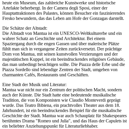
heute ein Museum, das zahlreiche Kunstwerke und historische
Artefakte beherbergt. In der Camera degli Sposi, einer der
Hauptattraktionen des Palastes, können Besucher ein faszinierendes
Fresko bewundern, das das Leben am Hofe der Gonzagas darstellt.
Die Schätze der Altstadt:
Die Altstadt von Mantua ist ein UNESCO-Weltkulturerbe und ein
wahrer Schatz an Geschichte und Architektur. Bei einem
Spaziergang durch die engen Gassen und über malerische Plätze
fühlt man sich in vergangene Zeiten zurückversetzt. Der prächtige
Dom von Mantua, mit seinen kunstvollen Verzierungen und der
majestätischen Kuppel, ist ein beeindruckendes religiöses Gebäude,
das man unbedingt besichtigen sollte. Die Piazza delle Erbe und die
Piazza Sordello sind lebendige Zentren der Stadt, umgeben von
charmanten Cafés, Restaurants und Geschäften.
Eine Stadt der Musik und Literatur:
Mantua war nicht nur ein Zentrum der politischen Macht, sondern
auch der Künste. Die Stadt hatte eine bedeutende musikalische
Tradition, die von Komponisten wie Claudio Monteverdi geprägt
wurde. Das Teatro Bibiena, ein prachtvolles Theater aus dem 18.
Jahrhundert, ist ein beeindruckendes Beispiel für die musikalische
Geschichte der Stadt. Mantua war auch Schauplatz für Shakespeares
berühmtes Drama "Romeo und Julia", und das Haus der Capulets ist
ein beliebter Anziehungspunkt für Literaturliebhaber.