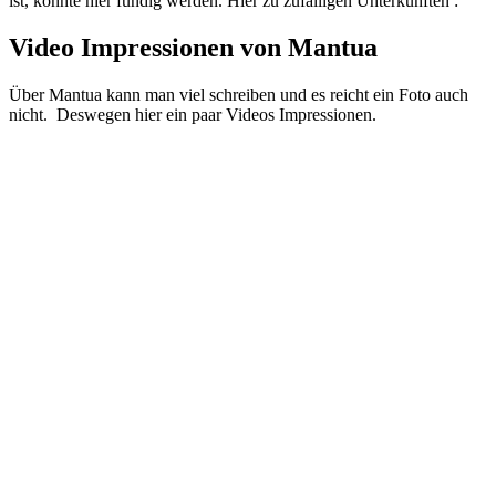
ist, könnte hier fündig werden. Hier zu zufälligen Unterkünften :
Video Impressionen von Mantua
Über Mantua kann man viel schreiben und es reicht ein Foto auch
nicht. Deswegen hier ein paar Videos Impressionen.
Mantua (Mantova), Lombardy - Italy: Things to Do -
What, How and Why to visit it (4K)