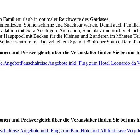
en Familienurlaub in optimaler Reichweite des Gardasee.
Sonnenliegen, Sonnenschirme und Snackbar warten. Damit auch Familienur
 17 Jahren mit extra Ausflügen, Animation, Spielplatz und noch viel me
 Hauptpool mit Becken für die Kleinen und 2 anderen im höheren Te
 Wellnesszentrum mit Jacuzzi, einem Spa mit römischer Sauna, Dampfb
onen und Preisvergleich über die Veranstalter finden Sie bei uns hi
ve Angebot
Pauschalreise Angebote inkl. Flug zum Hotel Leonardo da Vi
onen und Preisvergleich über die Veranstalter finden Sie bei uns hi
schalreise Angebote inkl. Flug zum Parc Hotel mit All Inklusive Verpf