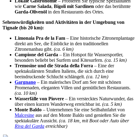
Lokale Gastronomie
– Probieren Sie typische Spezialitäten
wie
Carne Salada
,
Bigoli mit Sardinen
oder das berühmte
Garda-Olivenöl
in den Restaurants des Ortes.
Sehenswürdigkeiten und Aktivitäten in der Umgebung von
Tignale (bis 20 km):
Limonaia Pra de la Fam
– Eine historische Zitronenplantage
direkt am See, die Einblicke in den traditionellen
Zitronenanbau gibt.
(ca. 6 km)
Campione del Garda
– Ein Hotspot für Wassersportler,
besonders beliebt bei Surfern und Kitesurfern.
(ca. 15 km)
Tremosine und die Strada della Forra
– Eine der
spektakulärsten Straßen Italiens, die sich durch eine
beeindruckende Schlucht schlängelt.
(ca. 12 km)
Gargnano
– Ein malerisches Dorf am See mit schönen
Promenaden, eleganten Villen und gemütlichen Restaurants.
(ca. 10 km)
Wasserfälle von Piovere
– Ein verstecktes Naturwunder, das
über einen kurzen Wanderweg erreichbar ist.
(ca. 5 km)
Monte Baldo
– Unternehmen Sie eine Seilbahnfahrt von
Malcesine
aus auf den Monte Baldo und genießen Sie die
spektakuläre Aussicht.
(ca. 18 km, mit Boot oder Auto über
Riva del Garda
erreichbar)