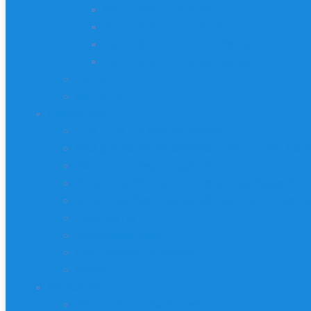
Parkplätze in Verona
Parkplätze in Sirmione
Parkplätze in Torri del Benaco
Parkplätze in Riva del Garda
Fähren
Seilbahn
Reiseführer
Orte rund um den Gardasee
Was gibt es Sehenswertes rund um den Gar
Was tun an Regentagen ?
Wo gibt es Wochenmärkte am Gardasee ?
Wo gibt es Weihnachtsmärkte rund um den 
Feuerwerke
Veranstaltungen
Fachmessen in Verona
News
Webcams
Webcams am Gardasee