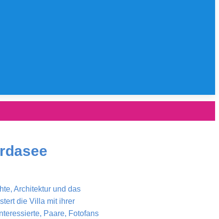
ardasee
hte, Architektur und das
ert die Villa mit ihrer
teressierte, Paare, Fotofans