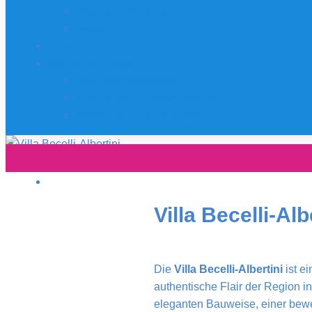
Webcam Venedig
Wetter
FAQ
Touren&Tickets
Wein Degustationen
Abenteuer- & Freizeitparks
Radtouren am Gardasee
Villa Becelli-A
Die
Villa Becelli-Albertini
ist e
authentische Flair der Region in
eleganten Bauweise, einer bewe