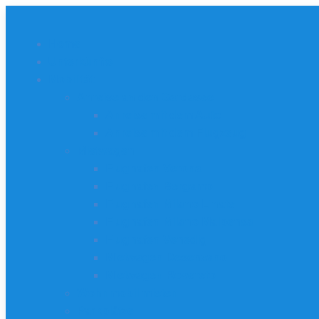
Home
Unterkünfte
Mobilität
Anreise an den Gardasee
Anreise mit dem Auto
Anreise mit dem Flugzeug
Mietwagen
Flughafen Verona
Flughafen Bergamo
Flughafen Milano Linate
Flughafen Milano Malpensa
Flughafen Venedig
Mietwagen Desenzano
Mietwagen Rovereto
Wohnmobil mieten
Parkplätze