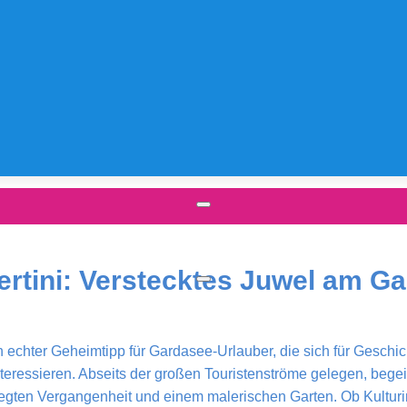
lbertini: Verstecktes Juwel am G
in echter Geheimtipp für Gardasee-Urlauber, die sich für Geschic
teressieren. Abseits der großen Touristenströme gelegen, begeist
gten Vergangenheit und einem malerischen Garten. Ob Kulturin