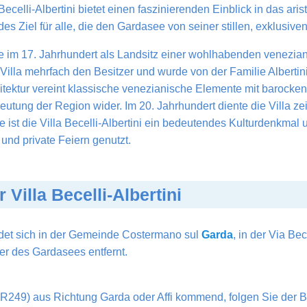
ecelli-Albertini bietet einen faszinierenden Einblick in das ar
es Ziel für alle, die den Gardasee von seiner stillen, exklusiv
 im 17. Jahrhundert als Landsitz einer wohlhabenden venezian
Villa mehrfach den Besitzer und wurde von der Familie Alberti
chitektur vereint klassische venezianische Elemente mit barocken
utung der Region wider. Im 20. Jahrhundert diente die Villa zeit
te ist die Villa Becelli-Albertini ein bedeutendes Kulturdenkmal 
und private Feiern genutzt.
 Villa Becelli-Albertini
det sich in der Gemeinde Costermano sul
Garda
, in der Via Be
er des Gardasees entfernt.
SR249) aus Richtung Garda oder Affi kommend, folgen Sie der 