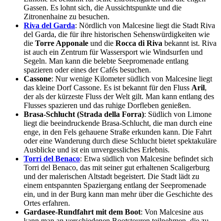
Gassen. Es lohnt sich, die Aussichtspunkte und die
Zitronenhaine zu besuchen.
Riva del Garda
: Nördlich von Malcesine liegt die Stadt Riva
del Garda, die für ihre historischen Sehenswürdigkeiten wie
die
Torre Apponale
und die
Rocca di Riva
bekannt ist. Riva
ist auch ein Zentrum für Wassersport wie Windsurfen und
Segeln. Man kann die belebte Seepromenade entlang
spazieren oder eines der Cafés besuchen.
Cassone
: Nur wenige Kilometer südlich von Malcesine liegt
das kleine Dorf Cassone. Es ist bekannt für den Fluss
Aril
,
der als der kürzeste Fluss der Welt gilt. Man kann entlang des
Flusses spazieren und das ruhige Dorfleben genießen.
Brasa-Schlucht (Strada della Forra)
: Südlich von Limone
liegt die beeindruckende Brasa-Schlucht, die man durch eine
enge, in den Fels gehauene Straße erkunden kann. Die Fahrt
oder eine Wanderung durch diese Schlucht bietet spektakuläre
Ausblicke und ist ein unvergessliches Erlebnis.
Torri del Benaco
: Etwa südlich von Malcesine befindet sich
Torri del Benaco, das mit seiner gut erhaltenen Scaligerburg
und der malerischen Altstadt begeistert. Die Stadt lädt zu
einem entspannten Spaziergang entlang der Seepromenade
ein, und in der Burg kann man mehr über die Geschichte des
Ortes erfahren.
Gardasee-Rundfahrt mit dem Boot
: Von Malcesine aus
kann man an verschiedenen Bootstouren teilnehmen, die zu