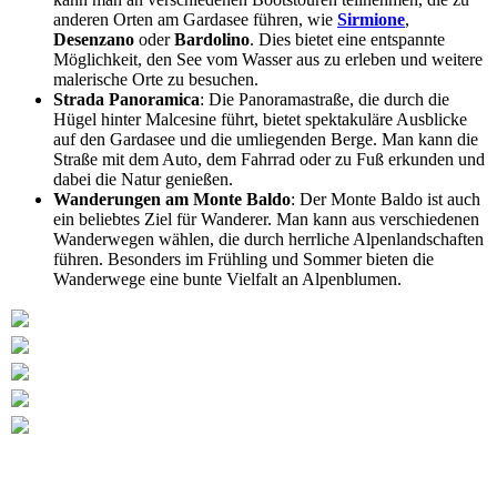
anderen Orten am Gardasee führen, wie
Sirmione
,
Desenzano
oder
Bardolino
. Dies bietet eine entspannte
Möglichkeit, den See vom Wasser aus zu erleben und weitere
malerische Orte zu besuchen.
Strada Panoramica
: Die Panoramastraße, die durch die
Hügel hinter Malcesine führt, bietet spektakuläre Ausblicke
auf den Gardasee und die umliegenden Berge. Man kann die
Straße mit dem Auto, dem Fahrrad oder zu Fuß erkunden und
dabei die Natur genießen.
Wanderungen am Monte Baldo
: Der Monte Baldo ist auch
ein beliebtes Ziel für Wanderer. Man kann aus verschiedenen
Wanderwegen wählen, die durch herrliche Alpenlandschaften
führen. Besonders im Frühling und Sommer bieten die
Wanderwege eine bunte Vielfalt an Alpenblumen.
Flughafenparkplätze
|
Blacklist Airline
|
AGB
|
Datenschutz
|
Lazise
Bardolino
Salo
Tignale
Moniga del Garda
Impressum