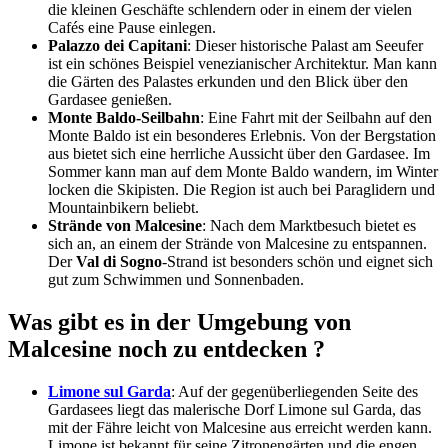
die kleinen Geschäfte schlendern oder in einem der vielen
Cafés eine Pause einlegen.
Palazzo dei Capitani
: Dieser historische Palast am Seeufer
ist ein schönes Beispiel venezianischer Architektur. Man kann
die Gärten des Palastes erkunden und den Blick über den
Gardasee genießen.
Monte Baldo-Seilbahn
: Eine Fahrt mit der Seilbahn auf den
Monte Baldo ist ein besonderes Erlebnis. Von der Bergstation
aus bietet sich eine herrliche Aussicht über den Gardasee. Im
Sommer kann man auf dem Monte Baldo wandern, im Winter
locken die Skipisten. Die Region ist auch bei Paraglidern und
Mountainbikern beliebt.
Strände von Malcesine
: Nach dem Marktbesuch bietet es
sich an, an einem der Strände von Malcesine zu entspannen.
Der
Val di Sogno
-Strand ist besonders schön und eignet sich
gut zum Schwimmen und Sonnenbaden.
Was gibt es in der Umgebung von
Malcesine noch zu entdecken ?
Limone sul Garda
: Auf der gegenüberliegenden Seite des
Gardasees liegt das malerische Dorf Limone sul Garda, das
mit der Fähre leicht von Malcesine aus erreicht werden kann.
Limone ist bekannt für seine Zitronengärten und die engen