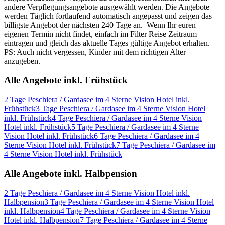
andere Verpflegungsangebote ausgewählt werden. Die Angebote
werden Täglich fortlaufend automatisch angepasst und zeigen das
billigste Angebot der nächsten 240 Tage an. Wenn Ihr euren
eigenen Termin nicht findet, einfach im Filter Reise Zeitraum
eintragen und gleich das aktuelle Tages gültige Angebot erhalten.
PS: Auch nicht vergessen, Kinder mit dem richtigen Alter
anzugeben.
Alle Angebote inkl. Frühstück
2 Tage Peschiera / Gardasee im 4 Sterne Vision Hotel inkl.
Frühstück
3 Tage Peschiera / Gardasee im 4 Sterne Vision Hotel
inkl. Frühstück
4 Tage Peschiera / Gardasee im 4 Sterne Vision
Hotel inkl. Frühstück
5 Tage Peschiera / Gardasee im 4 Sterne
Vision Hotel inkl. Frühstück
6 Tage Peschiera / Gardasee im 4
Sterne Vision Hotel inkl. Frühstück
7 Tage Peschiera / Gardasee im
4 Sterne Vision Hotel inkl. Frühstück
Alle Angebote inkl. Halbpension
2 Tage Peschiera / Gardasee im 4 Sterne Vision Hotel inkl.
Halbpension
3 Tage Peschiera / Gardasee im 4 Sterne Vision Hotel
inkl. Halbpension
4 Tage Peschiera / Gardasee im 4 Sterne Vision
Hotel inkl. Halbpension
7 Tage Peschiera / Gardasee im 4 Sterne