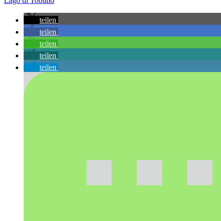
Lago di Toblino
teilen
teilen
teilen
teilen
teilen