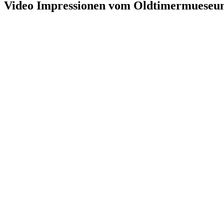
Video Impressionen vom Oldtimermueseu
Museo Mille Miglia