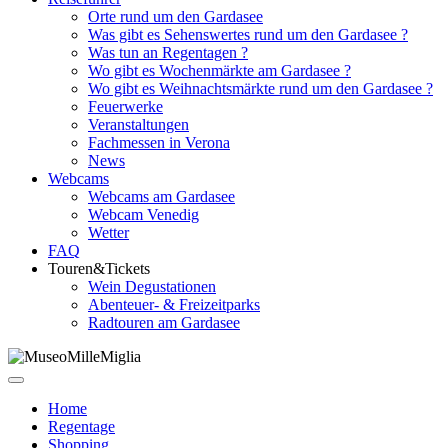
Orte rund um den Gardasee
Was gibt es Sehenswertes rund um den Gardasee ?
Was tun an Regentagen ?
Wo gibt es Wochenmärkte am Gardasee ?
Wo gibt es Weihnachtsmärkte rund um den Gardasee ?
Feuerwerke
Veranstaltungen
Fachmessen in Verona
News
Webcams
Webcams am Gardasee
Webcam Venedig
Wetter
FAQ
Touren&Tickets
Wein Degustationen
Abenteuer- & Freizeitparks
Radtouren am Gardasee
Home
Regentage
Shopping