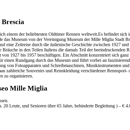
 Brescia
h einem der beliebtesten Oldtimer Rennen weltweit.Es befindet sich i
urde das Museum von der Vereinigung Museum der Mille Miglia Stadt 
uf eine Zeitreise durch die italienische Geschichte zwischen 1927 und 
ie Bräuche in den Teilen Italiens die damals Teil der beeindruckenden 
eit von 1927 bis 1957 beschäftigen. Ein Abschnitt konzentriert sich ga
g für einen Rundgang durch das Museum und führt vorbei an fasziniere
ng von Fotoapparaten und Schreibmaschinen, Musikinstrumenten und u
 man zahlreiche Souvenirs und Rennkleidung verschiedener Rennsport- 
n zu organisieren.
eo Mille Miglia
ssen.
 20 Leute, und Senioren über 65 Jahre, behinderte Begleitung ) – € 4.