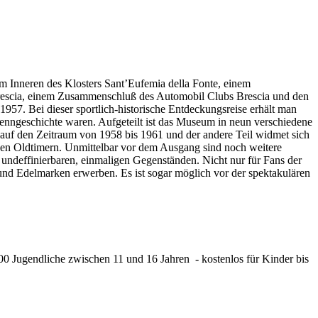
m Inneren des Klosters Sant’Eufemia della Fonte, einem
Brescia, einem Zusammenschluß des Automobil Clubs Brescia und den
1957. Bei dieser sportlich-historische Entdeckungsreise erhält man
Renngeschichte waren. Aufgeteilt ist das Museum in neun verschiedene
nz auf den Zeitraum von 1958 bis 1961 und der andere Teil widmet sich
nden Oldtimern. Unmittelbar vor dem Ausgang sind noch weitere
ndeffinierbaren, einmaligen Gegenständen. Nicht nur für Fans der
und Edelmarken erwerben. Es ist sogar möglich vor der spektakulären
00 Jugendliche zwischen 11 und 16 Jahren - kostenlos für Kinder bis