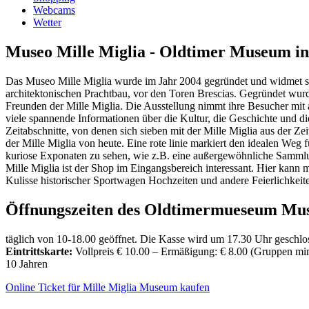
Webcams
Wetter
Museo Mille Miglia - Oldtimer Museum in
Das Museo Mille Miglia wurde im Jahr 2004 gegründet und widmet sic
architektonischen Prachtbau, vor den Toren Brescias. Gegründet w
Freunden der Mille Miglia. Die Ausstellung nimmt ihre Besucher mit a
viele spannende Informationen über die Kultur, die Geschichte und d
Zeitabschnitte, von denen sich sieben mit der Mille Miglia aus der Z
der Mille Miglia von heute. Eine rote linie markiert den idealen We
kuriose Exponaten zu sehen, wie z.B. eine außergewöhnliche Sammlu
Mille Miglia ist der Shop im Eingangsbereich interessant. Hier kann
Kulisse historischer Sportwagen Hochzeiten und andere Feierlichkeite
Öffnungszeiten des Oldtimermueseum Mus
täglich von 10-18.00 geöffnet. Die Kasse wird um 17.30 Uhr geschlo
Eintrittskarte:
Vollpreis € 10.00 – Ermäßigung: € 8.00 (Gruppen min.
10 Jahren
Online Ticket für Mille Miglia Museum kaufen