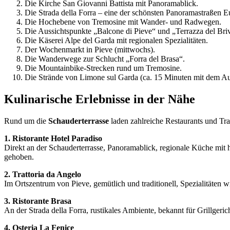
Die Kirche San Giovanni Battista mit Panoramablick.
Die Strada della Forra – eine der schönsten Panoramastraßen E
Die Hochebene von Tremosine mit Wander- und Radwegen.
Die Aussichtspunkte „Balcone di Pieve“ und „Terrazza del Bri
Die Käserei Alpe del Garda mit regionalen Spezialitäten.
Der Wochenmarkt in Pieve (mittwochs).
Die Wanderwege zur Schlucht „Forra del Brasa“.
Die Mountainbike-Strecken rund um Tremosine.
Die Strände von Limone sul Garda (ca. 15 Minuten mit dem Au
Kulinarische Erlebnisse in der Nähe
Rund um die
Schauderterrasse
laden zahlreiche Restaurants und Tr
1. Ristorante Hotel Paradiso
Direkt an der Schauderterrasse, Panoramablick, regionale Küche mit h
gehoben.
2. Trattoria da Angelo
Im Ortszentrum von Pieve, gemütlich und traditionell, Spezialitäten w
3. Ristorante Brasa
An der Strada della Forra, rustikales Ambiente, bekannt für Grillger
4. Osteria La Fenice