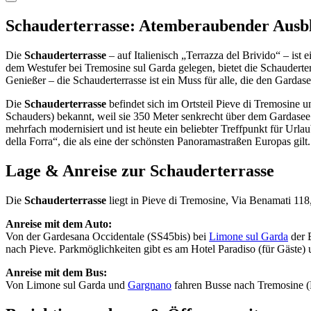
Schauderterrasse: Atemberaubender Ausb
Die
Schauderterrasse
– auf Italienisch „Terrazza del Brivido“ – ist
dem Westufer bei Tremosine sul Garda gelegen, bietet die Schauderte
Genießer – die Schauderterrasse ist ein Muss für alle, die den Garda
Die
Schauderterrasse
befindet sich im Ortsteil Pieve di Tremosine un
Schauders) bekannt, weil sie 350 Meter senkrecht über dem Gardasee
mehrfach modernisiert und ist heute ein beliebter Treffpunkt für Url
della Forra“, die als eine der schönsten Panoramastraßen Europas gilt.
Lage & Anreise zur Schauderterrasse
Die
Schauderterrasse
liegt in Pieve di Tremosine, Via Benamati 118
Anreise mit dem Auto:
Von der Gardesana Occidentale (SS45bis) bei
Limone sul Garda
der B
nach Pieve. Parkmöglichkeiten gibt es am Hotel Paradiso (für Gäste) 
Anreise mit dem Bus:
Von Limone sul Garda und
Gargnano
fahren Busse nach Tremosine (H