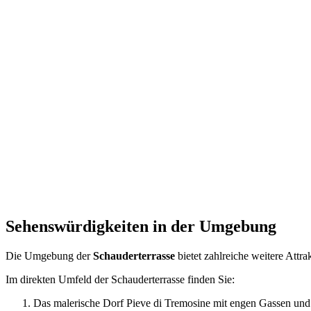
Gardasee 2023, Brasaschlucht, Schauderterrasse, Panorama Ti
Irlich 2: Höllenschlucht, Brasa Schlucht zu der Schauderterrass
Sehenswürdigkeiten in der Umgebung
Die Umgebung der
Schauderterrasse
bietet zahlreiche weitere Attr
Im direkten Umfeld der Schauderterrasse finden Sie:
Das malerische Dorf Pieve di Tremosine mit engen Gassen und