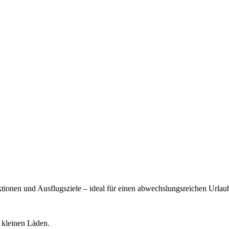
gnale
e
aktionen und Ausflugsziele – ideal für einen abwechslungsreichen Urla
 kleinen Läden.