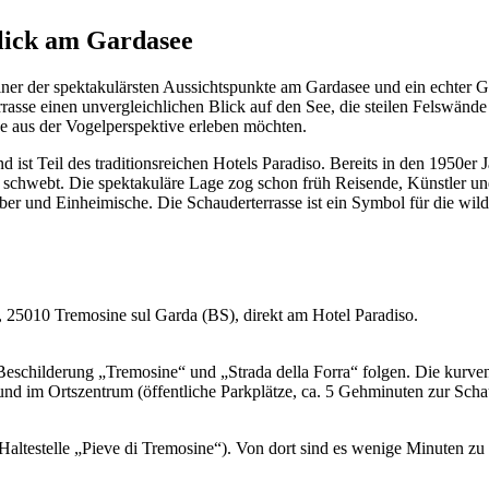
lick am Gardasee
 einer der spektakulärsten Aussichtspunkte am Gardasee und ein echter 
rrasse einen unvergleichlichen Blick auf den See, die steilen Felswän
see aus der Vogelperspektive erleben möchten.
d ist Teil des traditionsreichen Hotels Paradiso. Bereits in den 1950er 
 schwebt. Die spektakuläre Lage zog schon früh Reisende, Künstler un
auber und Einheimische. Die Schauderterrasse ist ein Symbol für die wi
, 25010 Tremosine sul Garda (BS), direkt am Hotel Paradiso.
eschilderung „Tremosine“ und „Strada della Forra“ folgen. Die kurven
und im Ortszentrum (öffentliche Parkplätze, ca. 5 Gehminuten zur Schau
altestelle „Pieve di Tremosine“). Von dort sind es wenige Minuten zu 