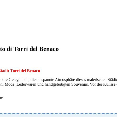
Webcams
FAQ
Touren&Tickets
ranstaltungen
Wochenmärkte
Fachmessen in Verona
Weihnachtsmärkte
o di Torri del Benaco
tadt: Torri del Benaco
rbare Gelegenheit, die entspannte Atmosphäre dieses malerischen Städt
en, Mode, Lederwaren und handgefertigten Souvenirs. Vor der Kulisse de
n: