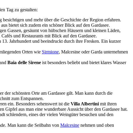
en Tag zu gestalten:
rg besichtigen und mehr über die Geschichte der Region erfahren.
 aus bietet sich zudem ein schöner Blick auf den Gardasee.
engen Gassen, gesäumt von hübschen Häusern und kleinen Läden,
 Cafés und Restaurants mit Blick auf den Gardasee.
m 13. Jahrhundert und beeindruckt durch ihre Fresken. Ein kurzer
umliegenden Orten wie
Sirmione
, Malcesine oder Garda unternehmen
rand
Baia delle Sirene
ist besonders beliebt und bietet klares Wasser
iner der schönsten Orte am Gardasee gilt. Man kann durch die
schnitt zum Entspannen.
ren ein. Besonders sehenswert ist die
Villa Albertini
mit ihren
sen Gipfel aus man eine wunderbare Aussicht über den Gardasee hat.
adt schlendern, eines der vielen Weingüter besuchen und den
eunde. Man kann die Seilbahn von
Malcesine
nehmen und oben