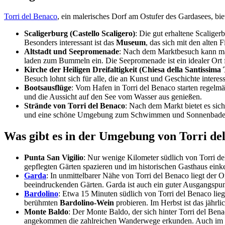
Torri del Benaco
, ein malerisches Dorf am Ostufer des Gardasees, bi
Scaligerburg (Castello Scaligero)
: Die gut erhaltene Scalige
Besonders interessant ist das
Museum
, das sich mit den alten
Altstadt und Seepromenade
: Nach dem Marktbesuch kann man
laden zum Bummeln ein. Die Seepromenade ist ein idealer Ort f
Kirche der Heiligen Dreifaltigkeit (Chiesa della Santissima 
Besuch lohnt sich für alle, die an Kunst und Geschichte interessi
Bootsausflüge
: Vom Hafen in Torri del Benaco starten regel
und die Aussicht auf den See vom Wasser aus genießen.
Strände von Torri del Benaco
: Nach dem Markt bietet es sic
und eine schöne Umgebung zum Schwimmen und Sonnenbade
Was gibt es in der Umgebung von Torri de
Punta San Vigilio
: Nur wenige Kilometer südlich von Torri d
gepflegten Gärten spazieren und im historischen Gasthaus eink
Garda
: In unmittelbarer Nähe von Torri del Benaco liegt der 
beeindruckenden Gärten. Garda ist auch ein guter Ausgangsp
Bardolino
: Etwa 15 Minuten südlich von Torri del Benaco lie
berühmten
Bardolino-Wein
probieren. Im Herbst ist das jährl
Monte Baldo
: Der Monte Baldo, der sich hinter Torri del Be
angekommen die zahlreichen Wanderwege erkunden. Auch im Wint