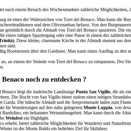
etet nach einem Besuch des Wochenmarktes zahlreiche Möglichkeiten, d
rburg ist eines der Wahrzeichen von Torri del Benaco. Man kann die Bu
 Fischereitraditionen und dem Olivenanbau befasst. Von den Burgmauern
 gemütlich durch die Altstadt von Torri del Benaco spazieren. Die 
ür einen ruhigen Spaziergang oder eine Pause in einem der zahlreichen
Trinità)
: Diese kleine, charmante Kirche in der Altstadt stammt aus de
ert sind.
mäßig Bootstouren über den Gardasee. Man kann einen Ausflug zu den 
h an, an einem der Strände von Torri del Benaco zu entspannen. Der St
n.
l Benaco noch zu entdecken ?
el Benaco liegt die malerische Landzunge
Punta San Vigilio
, die als e
ehren. Die Bucht von San Vigilio bietet zudem einen ruhigen Strandab
Ort Garda. Die hübsche Altstadt und die Seepromenade laden zum Flanie
unkt für Wanderungen auf den nahe gelegenen
Monte Luppia
, von des
gt Bardolino, ein bekanntes Weinanbaugebiet. Man kann durch die Altst
iche
Weinfest
ein Highlight.
naco erhebt, bietet zahlreiche Möglichkeiten für Wanderer und Naturfr
er ist der Monte Baldo ein beliebtes Ziel für Skifahrer.