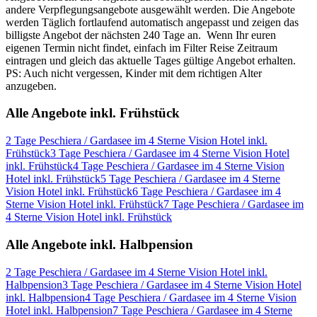
andere Verpflegungsangebote ausgewählt werden. Die Angebote
werden Täglich fortlaufend automatisch angepasst und zeigen das
billigste Angebot der nächsten 240 Tage an. Wenn Ihr euren
eigenen Termin nicht findet, einfach im Filter Reise Zeitraum
eintragen und gleich das aktuelle Tages gültige Angebot erhalten.
PS: Auch nicht vergessen, Kinder mit dem richtigen Alter
anzugeben.
Alle Angebote inkl. Frühstück
2 Tage Peschiera / Gardasee im 4 Sterne Vision Hotel inkl.
Frühstück
3 Tage Peschiera / Gardasee im 4 Sterne Vision Hotel
inkl. Frühstück
4 Tage Peschiera / Gardasee im 4 Sterne Vision
Hotel inkl. Frühstück
5 Tage Peschiera / Gardasee im 4 Sterne
Vision Hotel inkl. Frühstück
6 Tage Peschiera / Gardasee im 4
Sterne Vision Hotel inkl. Frühstück
7 Tage Peschiera / Gardasee im
4 Sterne Vision Hotel inkl. Frühstück
Alle Angebote inkl. Halbpension
2 Tage Peschiera / Gardasee im 4 Sterne Vision Hotel inkl.
Halbpension
3 Tage Peschiera / Gardasee im 4 Sterne Vision Hotel
inkl. Halbpension
4 Tage Peschiera / Gardasee im 4 Sterne Vision
Hotel inkl. Halbpension
7 Tage Peschiera / Gardasee im 4 Sterne