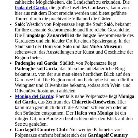
zahlreiche Möglichkeiten, die Landschaft zu erkunden. Die
Isola del Garda
, die größte Insel des Gardasees, kann von
hier aus mit dem Boot erreicht werden und bietet geführte
Touren durch die prachtvolle Villa und die Gärten.
Salò
: Westlich von Polpenazze liegt die Stadt
Salò
, bekannt
für ihre elegante Seepromenade und ihre reiche Geschichte.
Die
Lungolago Zanardelli
ist die längste Seepromenade des
Gardasees und ein idealer Ort für einen Spaziergang. In der
Stadt sind der
Dom von Salò
und das
MuSa-Museum
sehenswert, das Ausstellungen zur Kunst und Geschichte der
Region bietet.
Padenghe sul Garda
: Südlich von Polpenazze liegt
Padenghe sul Garda
, das für seine mittelalterliche Burg
bekannt ist, von der aus man einen herrlichen Blick auf den
Gardasee hat. Die Region rund um Padenghe ist auch für ihre
Weingüter und Olivenhaine bekannt, sodass sich Wein- und
Olivenölverkostungen anbieten.
Moniga del Garda
: Ebenfalls nahe Polpenazze liegt
Moniga
del Garda
, das Zentrum des
Chiaretto-Roséweins
. Hier
kann man gemütlich durch die Altstadt schlendern oder an
den Stränden entspannen. Der
Hafen von Moniga
ist ein
ruhiger Ort, um Boote zu beobachten oder den Blick auf den
See zu genießen.
Gardagolf Country Club
: Nur wenige Kilometer von
Polpenazze entfernt befindet sich der
Gardagolf Country