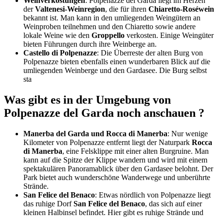
Weinverkostungen
: Polpenazze del Garda liegt im Herzen
der
Valtenesi-Weinregion
, die für ihren
Chiaretto-Roséwein
bekannt ist. Man kann in den umliegenden Weingütern an
Weinproben teilnehmen und den Chiaretto sowie andere
lokale Weine wie den
Groppello
verkosten. Einige Weingüter
bieten Führungen durch ihre Weinberge an.
Castello di Polpenazze
: Die Überreste der alten Burg von
Polpenazze bieten ebenfalls einen wunderbaren Blick auf die
umliegenden Weinberge und den Gardasee. Die Burg selbst
sta
Was gibt es in der Umgebung von
Polpenazze del Garda noch anschauen ?
Manerba del Garda und Rocca di Manerba
: Nur wenige
Kilometer von Polpenazze entfernt liegt der Naturpark
Rocca
di Manerba
, eine Felsklippe mit einer alten Burgruine. Man
kann auf die Spitze der Klippe wandern und wird mit einem
spektakulären Panoramablick über den Gardasee belohnt. Der
Park bietet auch wunderschöne Wanderwege und unberührte
Strände.
San Felice del Benaco
: Etwas nördlich von Polpenazze liegt
das ruhige Dorf
San Felice del Benaco
, das sich auf einer
kleinen Halbinsel befindet. Hier gibt es ruhige Strände und