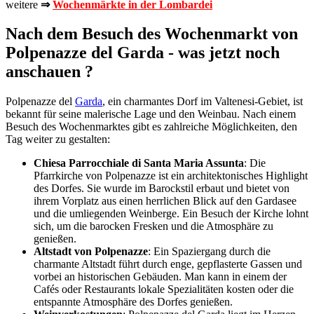
weitere
⇒
Wochenmärkte in der Lombardei
Nach dem Besuch des Wochenmarkt von
Polpenazze del Garda - was jetzt noch
anschauen ?
Polpenazze del
Garda
, ein charmantes Dorf im Valtenesi-Gebiet, ist
bekannt für seine malerische Lage und den Weinbau. Nach einem
Besuch des Wochenmarktes gibt es zahlreiche Möglichkeiten, den
Tag weiter zu gestalten:
Chiesa Parrocchiale di Santa Maria Assunta
: Die
Pfarrkirche von Polpenazze ist ein architektonisches Highlight
des Dorfes. Sie wurde im Barockstil erbaut und bietet von
ihrem Vorplatz aus einen herrlichen Blick auf den Gardasee
und die umliegenden Weinberge. Ein Besuch der Kirche lohnt
sich, um die barocken Fresken und die Atmosphäre zu
genießen.
Altstadt von Polpenazze
: Ein Spaziergang durch die
charmante Altstadt führt durch enge, gepflasterte Gassen und
vorbei an historischen Gebäuden. Man kann in einem der
Cafés oder Restaurants lokale Spezialitäten kosten oder die
entspannte Atmosphäre des Dorfes genießen.