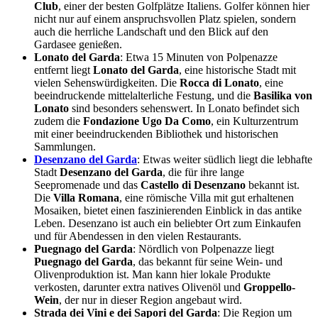
Club
, einer der besten Golfplätze Italiens. Golfer können hier
nicht nur auf einem anspruchsvollen Platz spielen, sondern
auch die herrliche Landschaft und den Blick auf den
Gardasee genießen.
Lonato del Garda
: Etwa 15 Minuten von Polpenazze
entfernt liegt
Lonato del Garda
, eine historische Stadt mit
vielen Sehenswürdigkeiten. Die
Rocca di Lonato
, eine
beeindruckende mittelalterliche Festung, und die
Basilika von
Lonato
sind besonders sehenswert. In Lonato befindet sich
zudem die
Fondazione Ugo Da Como
, ein Kulturzentrum
mit einer beeindruckenden Bibliothek und historischen
Sammlungen.
Desenzano del Garda
: Etwas weiter südlich liegt die lebhafte
Stadt
Desenzano del Garda
, die für ihre lange
Seepromenade und das
Castello di Desenzano
bekannt ist.
Die
Villa Romana
, eine römische Villa mit gut erhaltenen
Mosaiken, bietet einen faszinierenden Einblick in das antike
Leben. Desenzano ist auch ein beliebter Ort zum Einkaufen
und für Abendessen in den vielen Restaurants.
Puegnago del Garda
: Nördlich von Polpenazze liegt
Puegnago del Garda
, das bekannt für seine Wein- und
Olivenproduktion ist. Man kann hier lokale Produkte
verkosten, darunter extra natives Olivenöl und
Groppello-
Wein
, der nur in dieser Region angebaut wird.
Strada dei Vini e dei Sapori del Garda
: Die Region um