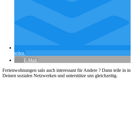
teilen
E-Mail
Ferienwohnungen salo auch interessant für Andere ? Dann teile in in
Deinen sozialen Netzwerken und unterstütze uns gleichzeitig.
Flughafenparkplätze
|
Blacklist Airline
|
AGB
|
Datenschutz
|
Impressum