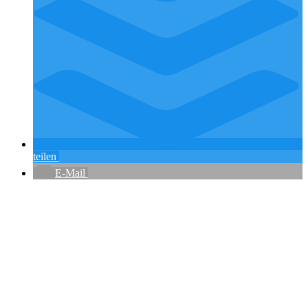
teilen
E-Mail
Flughafenparkplätze
|
Blacklist Airline
|
AGB
|
Datenschutz
|
Impressum