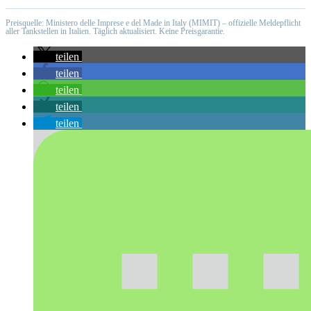
Preisquelle: Ministero delle Imprese e del Made in Italy (MIMIT) – offizielle Meldepflicht
aller Tankstellen in Italien. Täglich aktualisiert. Keine Preisgarantie.
teilen
teilen
teilen
teilen
teilen