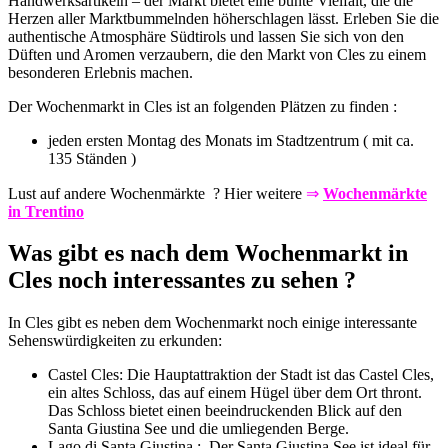
Handwerksartikeln – der Markt bietet eine bunte Vielfalt, die die
Herzen aller Marktbummelnden höherschlagen lässt. Erleben Sie die
authentische Atmosphäre Südtirols und lassen Sie sich von den
Düften und Aromen verzaubern, die den Markt von Cles zu einem
besonderen Erlebnis machen.
Der Wochenmarkt in Cles ist an folgenden Plätzen zu finden :
jeden ersten Montag des Monats im Stadtzentrum ( mit ca.
135 Ständen )
Lust auf andere Wochenmärkte ? Hier weitere
⇒
Wochenmärkte
in Trentino
Was gibt es nach dem Wochenmarkt in
Cles noch interessantes zu sehen ?
In Cles gibt es neben dem Wochenmarkt noch einige interessante
Sehenswürdigkeiten zu erkunden:
Castel Cles: Die Hauptattraktion der Stadt ist das Castel Cles,
ein altes Schloss, das auf einem Hügel über dem Ort thront.
Das Schloss bietet einen beeindruckenden Blick auf den
Santa Giustina See und die umliegenden Berge.
Lago di Santa Giustina : Der Santa Giustina See ist ideal für