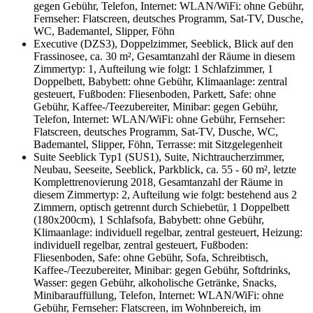
gegen Gebühr, Telefon, Internet: WLAN/WiFi: ohne Gebühr,
Fernseher: Flatscreen, deutsches Programm, Sat-TV, Dusche,
WC, Bademantel, Slipper, Föhn
Executive (DZS3), Doppelzimmer, Seeblick, Blick auf den
Frassinosee, ca. 30 m², Gesamtanzahl der Räume in diesem
Zimmertyp: 1, Aufteilung wie folgt: 1 Schlafzimmer, 1
Doppelbett, Babybett: ohne Gebühr, Klimaanlage: zentral
gesteuert, Fußboden: Fliesenboden, Parkett, Safe: ohne
Gebühr, Kaffee-/Teezubereiter, Minibar: gegen Gebühr,
Telefon, Internet: WLAN/WiFi: ohne Gebühr, Fernseher:
Flatscreen, deutsches Programm, Sat-TV, Dusche, WC,
Bademantel, Slipper, Föhn, Terrasse: mit Sitzgelegenheit
Suite Seeblick Typ1 (SUS1), Suite, Nichtraucherzimmer,
Neubau, Seeseite, Seeblick, Parkblick, ca. 55 - 60 m², letzte
Komplettrenovierung 2018, Gesamtanzahl der Räume in
diesem Zimmertyp: 2, Aufteilung wie folgt: bestehend aus 2
Zimmern, optisch getrennt durch Schiebetür, 1 Doppelbett
(180x200cm), 1 Schlafsofa, Babybett: ohne Gebühr,
Klimaanlage: individuell regelbar, zentral gesteuert, Heizung:
individuell regelbar, zentral gesteuert, Fußboden:
Fliesenboden, Safe: ohne Gebühr, Sofa, Schreibtisch,
Kaffee-/Teezubereiter, Minibar: gegen Gebühr, Softdrinks,
Wasser: gegen Gebühr, alkoholische Getränke, Snacks,
Minibarauffüllung, Telefon, Internet: WLAN/WiFi: ohne
Gebühr, Fernseher: Flatscreen, im Wohnbereich, im