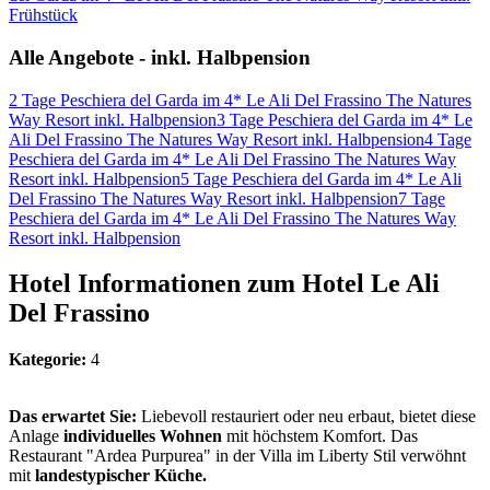
Frühstück
Alle Angebote - inkl. Halbpension
2 Tage Peschiera del Garda im 4* Le Ali Del Frassino The Natures
Way Resort inkl. Halbpension
3 Tage Peschiera del Garda im 4* Le
Ali Del Frassino The Natures Way Resort inkl. Halbpension
4 Tage
Peschiera del Garda im 4* Le Ali Del Frassino The Natures Way
Resort inkl. Halbpension
5 Tage Peschiera del Garda im 4* Le Ali
Del Frassino The Natures Way Resort inkl. Halbpension
7 Tage
Peschiera del Garda im 4* Le Ali Del Frassino The Natures Way
Resort inkl. Halbpension
Hotel Informationen zum Hotel Le Ali
Del Frassino
Kategorie:
4
Das erwartet Sie:
Liebevoll restauriert oder neu erbaut, bietet diese
Anlage
individuelles Wohnen
mit höchstem Komfort. Das
Restaurant "Ardea Purpurea" in der Villa im Liberty Stil verwöhnt
mit
landestypischer Küche.