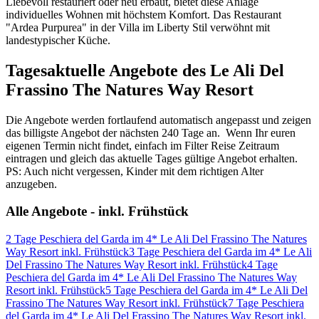
Liebevoll restauriert oder neu erbaut, bietet diese Anlage
individuelles Wohnen mit höchstem Komfort. Das Restaurant
"Ardea Purpurea" in der Villa im Liberty Stil verwöhnt mit
landestypischer Küche.
Tagesaktuelle Angebote des Le Ali Del
Frassino The Natures Way Resort
Die Angebote werden fortlaufend automatisch angepasst und zeigen
das billigste Angebot der nächsten 240 Tage an. Wenn Ihr euren
eigenen Termin nicht findet, einfach im Filter Reise Zeitraum
eintragen und gleich das aktuelle Tages gültige Angebot erhalten.
PS: Auch nicht vergessen, Kinder mit dem richtigen Alter
anzugeben.
Alle Angebote - inkl. Frühstück
2 Tage Peschiera del Garda im 4* Le Ali Del Frassino The Natures
Way Resort inkl. Frühstück
3 Tage Peschiera del Garda im 4* Le Ali
Del Frassino The Natures Way Resort inkl. Frühstück
4 Tage
Peschiera del Garda im 4* Le Ali Del Frassino The Natures Way
Resort inkl. Frühstück
5 Tage Peschiera del Garda im 4* Le Ali Del
Frassino The Natures Way Resort inkl. Frühstück
7 Tage Peschiera
del Garda im 4* Le Ali Del Frassino The Natures Way Resort inkl.