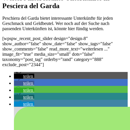
Pesciera del Garda
Peschiera del Garda bietet interessante Unterkünfte für jeden
Geschmack und Geldbeutel. Wer noch auf der Suche nach
passenden Unterkünften ist, könnte hier fündig werden.
[wpspw_recent_post_slider design="design-8"
show_author="false" show_date="false" show_tags="false"
show_comments="false" read_more_text="weiterlesen ..."
image_fit="true" media_size="small" dots="false"
taxonomy="post_tag" orderby="rand" category="888"
exclude_post="2344"]
teilen
teilen
teilen
teilen
teilen