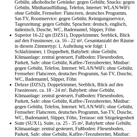
Gebühr, alkoholische Getränke: gegen Gebühr, Snacks: gegen
Gebühr, Minibarauffüllung, Telefon, Internet: WLAN/WiFi:
ohne Gebühr, Fernseher: Flatscreen, deutsches Programm,
Sat-TV, Roomservice: gegen Gebühr, Reinigungsservice,
Tageszeitung: gegen Gebühr, Sprachen: deutsch, englisch,
italienisch, Dusche, WC, Bademantel, Slipper, Föhn
Superior 16-22 qm (DZS1), Doppelzimmer, Seeblick, Blick
auf den Frassinosee, ca. 16 - 22 m², Gesamtanzahl der Räume
in diesem Zimmertyp: 1, Aufteilung wie folgt: 1
Schlafzimmer, 1 Doppelbett, Babybett: ohne Gebühr,
Klimaanlage: zentral gesteuert, Fußboden: Fliesenboden,
Parkett, Safe: ohne Gebühr, Kaffee-/Teezubereiter, Minibar:
gegen Gebühr, Telefon, Internet: WLAN/WiFi: ohne Gebühr,
Fernseher: Flatscreen, deutsches Programm, Sat-TV, Dusche,
WC, Bademantel, Slipper, Föhn
Deluxe (DZS2), Doppelzimmer, Seeblick, Blick auf den
Frassinosee, ca. 18 - 24 m², Babybett: ohne Gebühr,
Klimaanlage: zentral gesteuert, Fußboden: Fliesenboden,
Parkett, Safe: ohne Gebühr, Kaffee-/Teezubereiter, Minibar:
gegen Gebühr, Telefon, Internet: WLAN/WiFi: ohne Gebühr,
Fernseher: Flatscreen, deutsches Programm, Sat-TV, Dusche,
WC, Bademantel, Slipper, Föhn, Terrasse: mit Sitzgelegenheit
Suite (SUX1), Suite, ca. 25 - 35 m², Babybett: ohne Gebühr,
Klimaanlage: zentral gesteuert, Fußboden: Fliesenboden,
Parkett, Safe: ohne Gebühr, Kaffee-/Teezubereiter, Minibar: