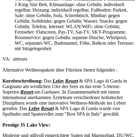
1 King Size Bett, Klimaanlage: ohne Gebühr, individuell
regelbar, Heizung: individuell regelbar, Fußboden: Parkett,
Safe: ohne Gebühr, Sofa, Schreibtisch, Minibar: gegen
Gebühr, Softdrinks: gegen Gebühr, Wasser, Snacks: gegen
Gebühr, Telefon, Internet: WLAN/WiFi: ohne Gebühr,
Fernseher: Flatscreen, Pay-TV, Sat-TV, SKY-Programme,
Roomservice: gegen Gebühr, separate Dusche, Whirlpool,
WC, separates WC, Bademantel, Föhn, Balkon oder Terrasse:
mit Sitzgelegenheit
VA: airtours
Alternative Wellnesspakete über Fitreisen bieten folgendes :
Kurzbeschreibung:
Das
Lefay
Resort
& SPA Lago di Garda in
Gargnano am westlichen Ufer des Sees ist das erste 5-Sterne-
Superior-
Resort
am Gardasee. In Zusammenarbeit mit einem
international anerkannten Ärzteteam verschiedener holistischer
Disziplinen wurde eine innovative Wellness-Methode ins Leben
gerufen. Das
Lefay
Resort
& SPA Lago di Garda wurde von
Spafinder und Spatraveller zum "Best SPA in Italy" gewählt.
Prestige JS Lake View:
Moderne und stillvoll eingerichtete Suiten mit Marmorbad, DU/WC,