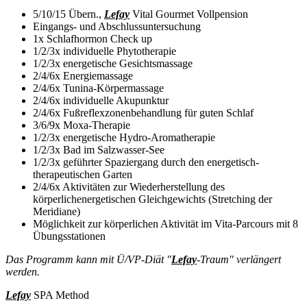
5/10/15 Übern.,
Lefay
Vital Gourmet Vollpension
Eingangs- und Abschlussuntersuchung
1x Schlafhormon Check up
1/2/3x individuelle Phytotherapie
1/2/3x energetische Gesichtsmassage
2/4/6x Energiemassage
2/4/6x Tunina-Körpermassage
2/4/6x individuelle Akupunktur
2/4/6x Fußreflexzonenbehandlung für guten Schlaf
3/6/9x Moxa-Therapie
1/2/3x energetische Hydro-Aromatherapie
1/2/3x Bad im Salzwasser-See
1/2/3x geführter Spaziergang durch den energetisch-
therapeutischen Garten
2/4/6x Aktivitäten zur Wiederherstellung des
körperlichenergetischen Gleichgewichts (Stretching der
Meridiane)
Möglichkeit zur körperlichen Aktivität im Vita-Parcours mit 8
Übungsstationen
Das Programm kann mit Ü/VP-Diät "
Lefay
-Traum" verlängert
werden.
Lefay
SPA Method