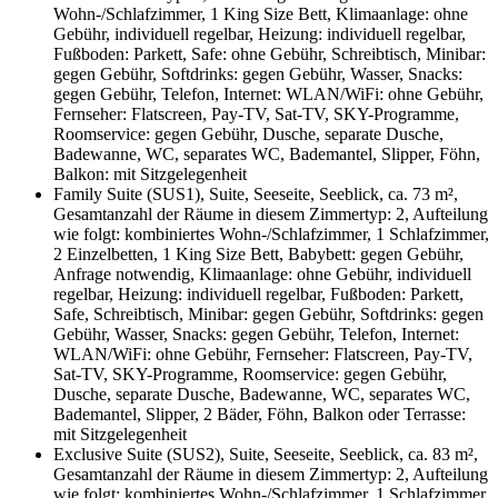
Wohn-/Schlafzimmer, 1 King Size Bett, Klimaanlage: ohne
Gebühr, individuell regelbar, Heizung: individuell regelbar,
Fußboden: Parkett, Safe: ohne Gebühr, Schreibtisch, Minibar:
gegen Gebühr, Softdrinks: gegen Gebühr, Wasser, Snacks:
gegen Gebühr, Telefon, Internet: WLAN/WiFi: ohne Gebühr,
Fernseher: Flatscreen, Pay-TV, Sat-TV, SKY-Programme,
Roomservice: gegen Gebühr, Dusche, separate Dusche,
Badewanne, WC, separates WC, Bademantel, Slipper, Föhn,
Balkon: mit Sitzgelegenheit
Family Suite (SUS1), Suite, Seeseite, Seeblick, ca. 73 m²,
Gesamtanzahl der Räume in diesem Zimmertyp: 2, Aufteilung
wie folgt: kombiniertes Wohn-/Schlafzimmer, 1 Schlafzimmer,
2 Einzelbetten, 1 King Size Bett, Babybett: gegen Gebühr,
Anfrage notwendig, Klimaanlage: ohne Gebühr, individuell
regelbar, Heizung: individuell regelbar, Fußboden: Parkett,
Safe, Schreibtisch, Minibar: gegen Gebühr, Softdrinks: gegen
Gebühr, Wasser, Snacks: gegen Gebühr, Telefon, Internet:
WLAN/WiFi: ohne Gebühr, Fernseher: Flatscreen, Pay-TV,
Sat-TV, SKY-Programme, Roomservice: gegen Gebühr,
Dusche, separate Dusche, Badewanne, WC, separates WC,
Bademantel, Slipper, 2 Bäder, Föhn, Balkon oder Terrasse:
mit Sitzgelegenheit
Exclusive Suite (SUS2), Suite, Seeseite, Seeblick, ca. 83 m²,
Gesamtanzahl der Räume in diesem Zimmertyp: 2, Aufteilung
wie folgt: kombiniertes Wohn-/Schlafzimmer, 1 Schlafzimmer,