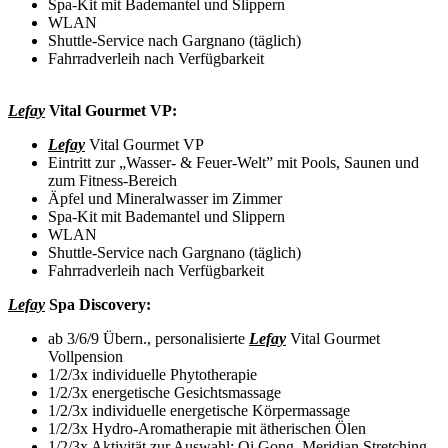
Spa-Kit mit Bademantel und Slippern
WLAN
Shuttle-Service nach Gargnano (täglich)
Fahrradverleih nach Verfügbarkeit
Lefay
Vital Gourmet VP:
Lefay
Vital Gourmet VP
Eintritt zur „Wasser- & Feuer-Welt” mit Pools, Saunen und
zum Fitness-Bereich
Äpfel und Mineralwasser im Zimmer
Spa-Kit mit Bademantel und Slippern
WLAN
Shuttle-Service nach Gargnano (täglich)
Fahrradverleih nach Verfügbarkeit
Lefay
Spa Discovery:
ab 3/6/9 Übern., personalisierte
Lefay
Vital Gourmet
Vollpension
1/2/3x individuelle Phytotherapie
1/2/3x energetische Gesichtsmassage
1/2/3x individuelle energetische Körpermassage
1/2/3x Hydro-Aromatherapie mit ätherischen Ölen
1/2/3x Aktivität zur Auswahl: Qi Gong, Meridian Stretching