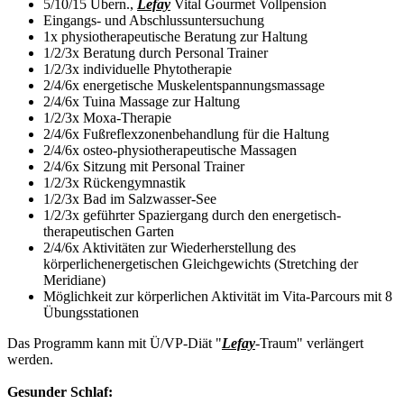
5/10/15 Übern.,
Lefay
Vital Gourmet Vollpension
Eingangs- und Abschlussuntersuchung
1x physiotherapeutische Beratung zur Haltung
1/2/3x Beratung durch Personal Trainer
1/2/3x individuelle Phytotherapie
2/4/6x energetische Muskelentspannungsmassage
2/4/6x Tuina Massage zur Haltung
1/2/3x Moxa-Therapie
2/4/6x Fußreflexzonenbehandlung für die Haltung
2/4/6x osteo-physiotherapeutische Massagen
2/4/6x Sitzung mit Personal Trainer
1/2/3x Rückengymnastik
1/2/3x Bad im Salzwasser-See
1/2/3x geführter Spaziergang durch den energetisch-
therapeutischen Garten
2/4/6x Aktivitäten zur Wiederherstellung des
körperlichenergetischen Gleichgewichts (Stretching der
Meridiane)
Möglichkeit zur körperlichen Aktivität im Vita-Parcours mit 8
Übungsstationen
Das Programm kann mit Ü/VP-Diät "
Lefay
-Traum" verlängert
werden.
Gesunder Schlaf: