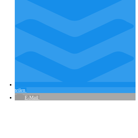
teilen
E-Mail
Flughafenparkplätze
|
Blacklist Airline
|
AGB
|
Datenschutz
|
Impressum