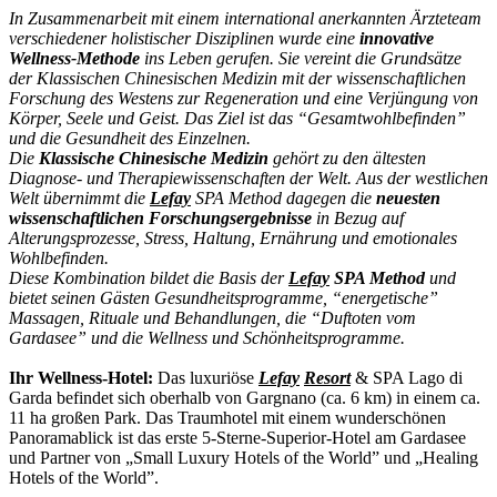
In Zusammenarbeit mit einem international anerkannten Ärzteteam
verschiedener holistischer Disziplinen wurde eine
innovative
Wellness-Methode
ins Leben gerufen. Sie vereint die Grundsätze
der Klassischen Chinesischen Medizin mit der wissenschaftlichen
Forschung des Westens zur Regeneration und eine Verjüngung von
Körper, Seele und Geist. Das Ziel ist das “Gesamtwohlbefinden”
und die Gesundheit des Einzelnen.
Die
Klassische Chinesische Medizin
gehört zu den ältesten
Diagnose- und Therapiewissenschaften der Welt. Aus der westlichen
Welt übernimmt die
Lefay
SPA Method dagegen die
neuesten
wissenschaftlichen Forschungsergebnisse
in Bezug auf
Alterungsprozesse, Stress, Haltung, Ernährung und emotionales
Wohlbefinden.
Diese Kombination bildet die Basis der
Lefay
SPA Method
und
bietet seinen Gästen Gesundheitsprogramme, “energetische”
Massagen, Rituale und Behandlungen, die “Duftoten vom
Gardasee” und die Wellness und Schönheitsprogramme.
Ihr Wellness-Hotel:
Das luxuriöse
Lefay
Resort
& SPA Lago di
Garda befindet sich oberhalb von Gargnano (ca. 6 km) in einem ca.
11 ha großen Park. Das Traumhotel mit einem wunderschönen
Panoramablick ist das erste 5-Sterne-Superior-Hotel am Gardasee
und Partner von „Small Luxury Hotels of the World” und „Healing
Hotels of the World”.