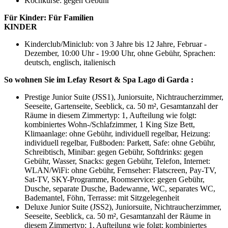
Kochkurse: gegen Gebühr
Für Kinder:
Für Familien
KINDER
Kinderclub/Miniclub: von 3 Jahre bis 12 Jahre, Februar -
Dezember, 10:00 Uhr - 19:00 Uhr, ohne Gebühr, Sprachen:
deutsch, englisch, italienisch
So wohnen Sie im Lefay Resort & Spa Lago di Garda :
Prestige Junior Suite (JSS1), Juniorsuite, Nichtraucherzimmer,
Seeseite, Gartenseite, Seeblick, ca. 50 m², Gesamtanzahl der
Räume in diesem Zimmertyp: 1, Aufteilung wie folgt:
kombiniertes Wohn-/Schlafzimmer, 1 King Size Bett,
Klimaanlage: ohne Gebühr, individuell regelbar, Heizung:
individuell regelbar, Fußboden: Parkett, Safe: ohne Gebühr,
Schreibtisch, Minibar: gegen Gebühr, Softdrinks: gegen
Gebühr, Wasser, Snacks: gegen Gebühr, Telefon, Internet:
WLAN/WiFi: ohne Gebühr, Fernseher: Flatscreen, Pay-TV,
Sat-TV, SKY-Programme, Roomservice: gegen Gebühr,
Dusche, separate Dusche, Badewanne, WC, separates WC,
Bademantel, Föhn, Terrasse: mit Sitzgelegenheit
Deluxe Junior Suite (JSS2), Juniorsuite, Nichtraucherzimmer,
Seeseite, Seeblick, ca. 50 m², Gesamtanzahl der Räume in
diesem Zimmertyp: 1, Aufteilung wie folgt: kombiniertes