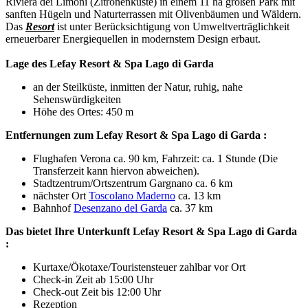
Riviera dei Limoni (Zitronenküste) in einem 11 ha großen Park mit
sanften Hügeln und Naturterrassen mit Olivenbäumen und Wäldern.
Das
Resort
ist unter Berücksichtigung von Umweltverträglichkeit
erneuerbarer Energiequellen in modernstem Design erbaut.
Lage des Lefay Resort & Spa Lago di Garda
an der Steilküste, inmitten der Natur, ruhig, nahe
Sehenswürdigkeiten
Höhe des Ortes: 450 m
Entfernungen zum Lefay Resort & Spa Lago di Garda :
Flughafen Verona ca. 90 km, Fahrzeit: ca. 1 Stunde (Die
Transferzeit kann hiervon abweichen).
Stadtzentrum/Ortszentrum Gargnano ca. 6 km
nächster Ort
Toscolano Maderno
ca. 13 km
Bahnhof
Desenzano del Garda
ca. 37 km
Das bietet Ihre Unterkunft Lefay Resort & Spa Lago di Garda
:
Kurtaxe/Ökotaxe/Touristensteuer zahlbar vor Ort
Check-in Zeit ab 15:00 Uhr
Check-out Zeit bis 12:00 Uhr
Rezeption