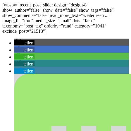
[wpspw_recent_post_slider design="design-8"
show_author="false" show_date="false" show_tags="false"
show_comments="false" read_more_text="weiterlesen ..."
image_fit="true" media_size="small" dots="false"
taxonomy="post_tag" orderby="rand" category="1041"
exclude_post="21513"]
teilen
teilen
teilen
teilen
teilen