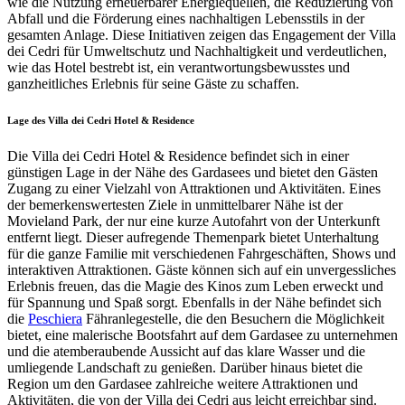
wie die Nutzung erneuerbarer Energiequellen, die Reduzierung von
Abfall und die Förderung eines nachhaltigen Lebensstils in der
gesamten Anlage. Diese Initiativen zeigen das Engagement der Villa
dei Cedri für Umweltschutz und Nachhaltigkeit und verdeutlichen,
wie das Hotel bestrebt ist, ein verantwortungsbewusstes und
ganzheitliches Erlebnis für seine Gäste zu schaffen.
Lage des Villa dei Cedri Hotel & Residence
Die Villa dei Cedri Hotel & Residence befindet sich in einer
günstigen Lage in der Nähe des Gardasees und bietet den Gästen
Zugang zu einer Vielzahl von Attraktionen und Aktivitäten. Eines
der bemerkenswertesten Ziele in unmittelbarer Nähe ist der
Movieland Park, der nur eine kurze Autofahrt von der Unterkunft
entfernt liegt. Dieser aufregende Themenpark bietet Unterhaltung
für die ganze Familie mit verschiedenen Fahrgeschäften, Shows und
interaktiven Attraktionen. Gäste können sich auf ein unvergessliches
Erlebnis freuen, das die Magie des Kinos zum Leben erweckt und
für Spannung und Spaß sorgt. Ebenfalls in der Nähe befindet sich
die
Peschiera
Fähranlegestelle, die den Besuchern die Möglichkeit
bietet, eine malerische Bootsfahrt auf dem Gardasee zu unternehmen
und die atemberaubende Aussicht auf das klare Wasser und die
umliegende Landschaft zu genießen. Darüber hinaus bietet die
Region um den Gardasee zahlreiche weitere Attraktionen und
Aktivitäten, die von der Villa dei Cedri aus leicht erreichbar sind.