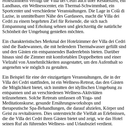
Hotelzimmern verfügt die Villa dei Cedri auch über Residenzen, ein
Landhaus, ein Wellnesscenter, ein Thermal-Schwimmbad, ein
Sportcenter und verschiedene Veranstaltungen. Die Lage in Colà di
Lazise, in unmittelbarer Nähe des Gardasees, macht die Villa dei
Cedri zu einem begehrten Ziel für Reisende, die sich nach
Entspannung und Erholung sehnen und gleichzeitig die natürliche
Schönheit der Umgebung genießen möchten.
Ein charakteristisches Merkmal der Hotelzimmer der Villa dei Cedri
sind die Badewannen, die mit heilendem Thermalwasser gefüllt sind
und den Gästen ein entspannendes Badeerlebnis bieten. Darüber
hinaus sind die Zimmer mit komfortablen Doppelbetten und einer
Vielzahl von Annehmlichkeiten ausgestattet, um den Aufenthalt so
angenehm wie möglich zu gestalten.
Ein Beispiel für eine der einzigartigen Veranstaltungen, die in der
Villa dei Cedri stattfinden, ist ein Wellness-Retreat, das den Gästen
die Möglichkeit bietet, sich inmitten der idyllischen Umgebung zu
entspannen und an verschiedenen Wellness-Aktivitäten
teilzunehmen. Solche Retreats umfassen oft Yoga- und
Meditationskurse, gesunde Ernährungsworkshops und
therapeutische Spa-Behandlungen, die darauf abzielen, Körper und
Geist zu revitalisieren. Dies unterstreicht die Vielfalt an Erlebnissen,
die die Villa dei Cedri ihren Gästen bietet und zeigt, wie das Hotel
seinen Ruf als führendes Wellness- und Urlaubsziel verdient.