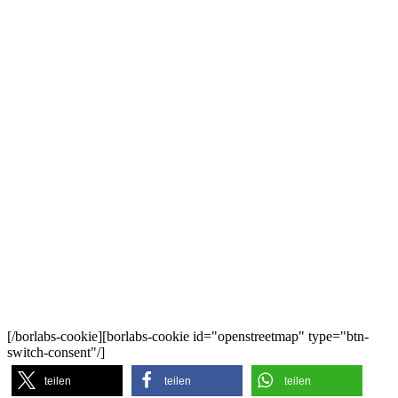
[/borlabs-cookie][borlabs-cookie id="openstreetmap" type="btn-
switch-consent"/]
teilen
teilen
teilen