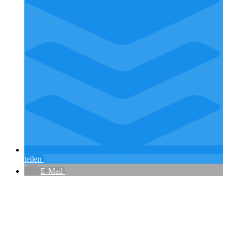
teilen
E-Mail
Flughafenparkplätze
|
Blacklist Airline
|
AGB
|
Datenschutz
|
Impressum