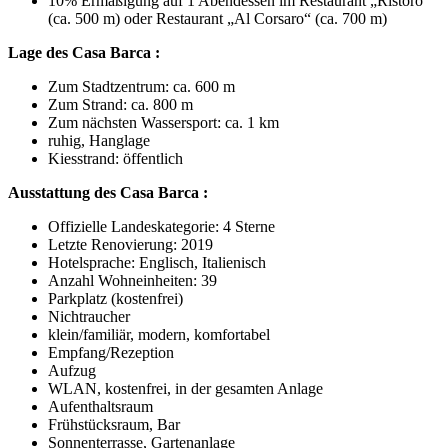
10% Ermäßigung auf 1 Abendessen im Restaurant „Ristoro“
(ca. 500 m) oder Restaurant „Al Corsaro“ (ca. 700 m)
Lage des Casa Barca :
Zum Stadtzentrum: ca. 600 m
Zum Strand: ca. 800 m
Zum nächsten Wassersport: ca. 1 km
ruhig, Hanglage
Kiesstrand: öffentlich
Ausstattung des Casa Barca :
Offizielle Landeskategorie: 4 Sterne
Letzte Renovierung: 2019
Hotelsprache: Englisch, Italienisch
Anzahl Wohneinheiten: 39
Parkplatz (kostenfrei)
Nichtraucher
klein/familiär, modern, komfortabel
Empfang/Rezeption
Aufzug
WLAN, kostenfrei, in der gesamten Anlage
Aufenthaltsraum
Frühstücksraum, Bar
Sonnenterrasse, Gartenanlage