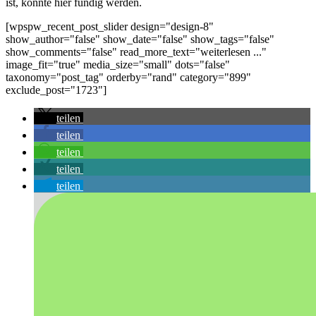
ist, könnte hier fündig werden.
[wpspw_recent_post_slider design="design-8"
show_author="false" show_date="false" show_tags="false"
show_comments="false" read_more_text="weiterlesen ..."
image_fit="true" media_size="small" dots="false"
taxonomy="post_tag" orderby="rand" category="899"
exclude_post="1723"]
teilen
teilen
teilen
teilen
teilen