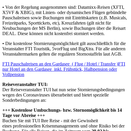
• Von der Regelung ausgenommen sind: Datamixx-Reisen (XFTI,
X5VF & XBIG), mit Linien- oder dynamischen Flügen gebündelte
Pauschalreisen sowie Buchungen mit Eintrittskarten (z.B. Musicals,
Freizeitparks, Sporttickets, etc), Kreuzfahrten (gilt nicht für
Neubuchungen der MS Berlin), sowie Buchungen über die Reisart
DEAL. Diese können nicht kostenfrei storniert werden.
• Die kostenlose Stornierungsmöglichkeit gilt ausschließlich für die
Veranstalter FTI Touristik, 5vorFlug und BigXtra. Für alle anderen
Veranstaltermarken gelten die regulären Stornostaffeln laut AGB.
FTI Pauschalreisen an den Gardasee ( Flug / Hotel / Transfer )
FTI
nur Hotel an den Gardasee inkl. Frühstück, Halbpension oder
Vollpension
Reiseveranstalter TUI:
Der Reiseveranstalter TUI hat nun seine Stornierungsbedingungen
wegen des Coronaviruses überarbeitet und bietet spezielle
Sonderbedingungen an:
+++ Kostenlose Umbuchungs- bzw. Stornomöglichkeit bis 14
Tage vor Abreise +++
Buchen Sie mit TUI Ihre Reise - mit der Gewissheit
eines professionellen Krisenmanagements und ohne Risiko bei der