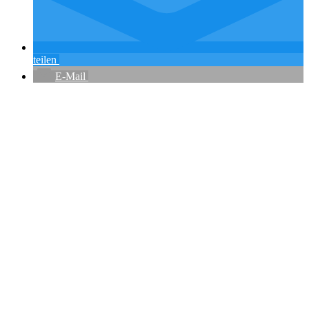
teilen
E-Mail
Flughafenparkplätze
|
Blacklist Airline
|
AGB
|
Datenschutz
|
Impressum