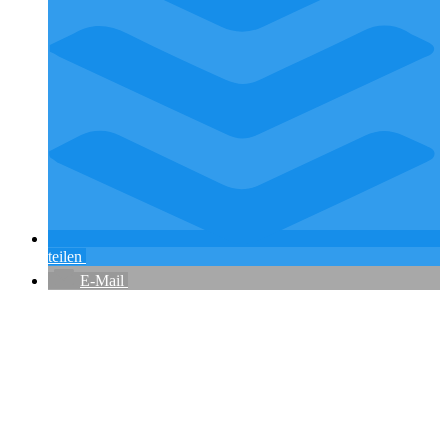
teilen
E-Mail
Flughafenparkplätze
|
Blacklist Airline
|
AGB
|
Datenschutz
|
Impressum