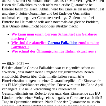
die Einreise mit Quarantäne nochmals bis 15 Mai verlängert. Aktuell
lassen die Fallzahlen es noch nicht zu hier die Quarantäne bei
Einreise fallen zu lassen. Aktuell wird bei Einreise ein negativer Test
und eine 5 tägige Quarantäne und bei Ende der Quarantäne
nochmals ein negativer Coronatest verlangt. Zudem droht bei
Einreise ins Heimatland teils auch nochmals das gleiche Problem,
dass Urlaub aktuell nicht besonders attraktiv macht.
Wo kann man einen Corona Schnelltest am Gardasee
machen ?
Wie sind die aktuellen
Corona Fallzahlen
rund um den
Gardasee ?
Wie schaut der Öffnungsplan für Italien aktuell aus ?
++ 06.04.2021 ++
Bei den aktuelle Corona Fallzahlen war es eigentlich schon zu
erwarten , dass Italien keine Freigabe für grenzenloses Reisen
ermöglicht. Bereits über Ostern hatte Italien verschärfte
Einreisebestimmungen mit einer Quarantänepflicht für Einreisende
aus EU-Mitgliedsländern eingeführt. Diese wird nun bis Ende April
verlängert. Die neue Verordnung des italienischen
Gesundheitsministers Roberto Speranza, dass Einreisende aus EU-
Ländern neben einer Vorlage eines negativen Coronatest auch für 5
Tage in Quarantäne müssen. Nach Ende der Quarantäne muss ein