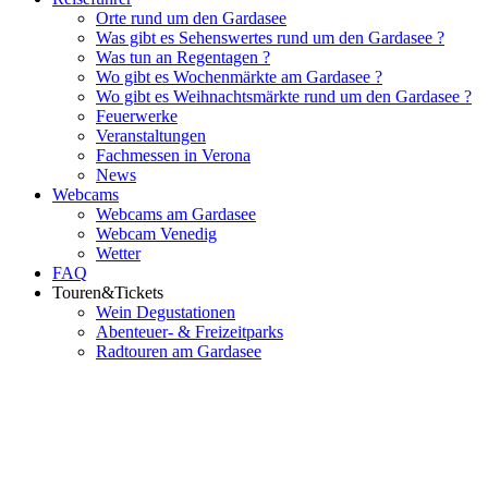
Orte rund um den Gardasee
Was gibt es Sehenswertes rund um den Gardasee ?
Was tun an Regentagen ?
Wo gibt es Wochenmärkte am Gardasee ?
Wo gibt es Weihnachtsmärkte rund um den Gardasee ?
Feuerwerke
Veranstaltungen
Fachmessen in Verona
News
Webcams
Webcams am Gardasee
Webcam Venedig
Wetter
FAQ
Touren&Tickets
Wein Degustationen
Abenteuer- & Freizeitparks
Radtouren am Gardasee
Flughafenparkplätze
|
Blacklist Airline
|
AGB
|
Datenschutz
|
Impressum