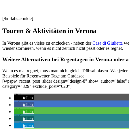
Museo di Castelvecchio - Inside Verona
[/borlabs-cookie]
Touren & Aktivitäten in Verona
In Verona gibt es vieles zu entdecken - neben der
Casa di Giulietta
wer
wieder stornieren, wenn es nicht zeitlich nicht passt oder es regnet.
Weitere Alternativen bei Regentagen in Verona oder
Wenn es mal regnet, muss man nicht gleich Trübsal blasen. Wie jeder 
Beispiele für Regenwetter Tage am Gardasee.
[wpspw_recent_post_slider design="design-8" show_author="false"
category="829" exclude_post="620"]
teilen
teilen
teilen
teilen
teilen