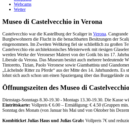
Webcams
Wetter
Museo di Castelvecchio in Verona
Castelvecchio war die Kastellburg der Scaliger in
Verona
. Cangrande 
Burgbewohnern die Flucht in die benachbarten Besitzungen der Scalig
eingenommen. Im Zweiten Weltkrieg fiel sie schließlich zu großen T
Castelvecchio ein architektonisches Meisterwerk mit riesigen Glasel
werden Werke der Veroneser Malerei von der Gotik bis ins 17. Jahrh
Liberale da Verona. Das Museum besitzt auch mehrere bedeutende Wer
Tintoretto, Tizian, Paolo Veronese sowie Giambattista und Giandome
„Lächelnde Ritter zu Pferde“ aus der Mitte des 14. Jahrhunderts. Es 
lohnt sich auch schon um einen Spaziergang über das Burggelände zu
Öffnungszeiten des Museo di Castelvecchi
Dienstags-Sonntags 8.30-19.30 - Montags 13.30-19.30. Die Kasse wi
Eintrittskarte:
Vollpreis € 6.00 – Ermäßigung: € 4.50 (Gruppen min. 
Sonntag des Monats (von Januar bis Mai und von Oktober bis Dezembe
Kombiticket
Julias Haus und Julias Grab:
Vollpreis 7€ und reduzie