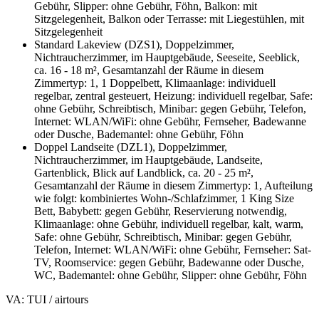
Gebühr, Slipper: ohne Gebühr, Föhn, Balkon: mit
Sitzgelegenheit, Balkon oder Terrasse: mit Liegestühlen, mit
Sitzgelegenheit
Standard Lakeview (DZS1), Doppelzimmer,
Nichtraucherzimmer, im Hauptgebäude, Seeseite, Seeblick,
ca. 16 - 18 m², Gesamtanzahl der Räume in diesem
Zimmertyp: 1, 1 Doppelbett, Klimaanlage: individuell
regelbar, zentral gesteuert, Heizung: individuell regelbar, Safe:
ohne Gebühr, Schreibtisch, Minibar: gegen Gebühr, Telefon,
Internet: WLAN/WiFi: ohne Gebühr, Fernseher, Badewanne
oder Dusche, Bademantel: ohne Gebühr, Föhn
Doppel Landseite (DZL1), Doppelzimmer,
Nichtraucherzimmer, im Hauptgebäude, Landseite,
Gartenblick, Blick auf Landblick, ca. 20 - 25 m²,
Gesamtanzahl der Räume in diesem Zimmertyp: 1, Aufteilung
wie folgt: kombiniertes Wohn-/Schlafzimmer, 1 King Size
Bett, Babybett: gegen Gebühr, Reservierung notwendig,
Klimaanlage: ohne Gebühr, individuell regelbar, kalt, warm,
Safe: ohne Gebühr, Schreibtisch, Minibar: gegen Gebühr,
Telefon, Internet: WLAN/WiFi: ohne Gebühr, Fernseher: Sat-
TV, Roomservice: gegen Gebühr, Badewanne oder Dusche,
WC, Bademantel: ohne Gebühr, Slipper: ohne Gebühr, Föhn
VA: TUI / airtours