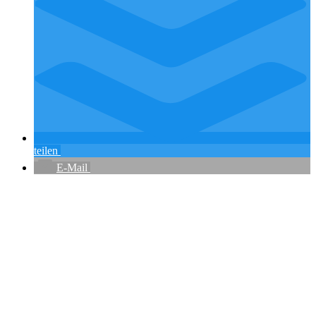
teilen
E-Mail
Flughafenparkplätze
|
Blacklist Airline
|
AGB
|
Datenschutz
|
Impressum