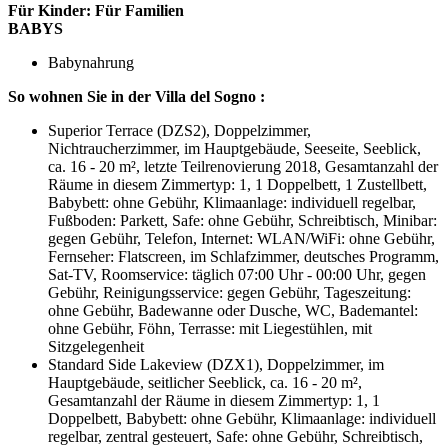
Für Kinder:
Für Familien
BABYS
Babynahrung
So wohnen Sie in der Villa del Sogno :
Superior Terrace (DZS2), Doppelzimmer,
Nichtraucherzimmer, im Hauptgebäude, Seeseite, Seeblick,
ca. 16 - 20 m², letzte Teilrenovierung 2018, Gesamtanzahl der
Räume in diesem Zimmertyp: 1, 1 Doppelbett, 1 Zustellbett,
Babybett: ohne Gebühr, Klimaanlage: individuell regelbar,
Fußboden: Parkett, Safe: ohne Gebühr, Schreibtisch, Minibar:
gegen Gebühr, Telefon, Internet: WLAN/WiFi: ohne Gebühr,
Fernseher: Flatscreen, im Schlafzimmer, deutsches Programm,
Sat-TV, Roomservice: täglich 07:00 Uhr - 00:00 Uhr, gegen
Gebühr, Reinigungsservice: gegen Gebühr, Tageszeitung:
ohne Gebühr, Badewanne oder Dusche, WC, Bademantel:
ohne Gebühr, Föhn, Terrasse: mit Liegestühlen, mit
Sitzgelegenheit
Standard Side Lakeview (DZX1), Doppelzimmer, im
Hauptgebäude, seitlicher Seeblick, ca. 16 - 20 m²,
Gesamtanzahl der Räume in diesem Zimmertyp: 1, 1
Doppelbett, Babybett: ohne Gebühr, Klimaanlage: individuell
regelbar, zentral gesteuert, Safe: ohne Gebühr, Schreibtisch,