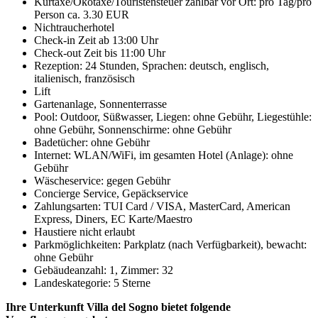
Kurtaxe/Ökotaxe/Touristensteuer zahlbar vor Ort: pro Tag/pro
Person ca. 3.30 EUR
Nichtraucherhotel
Check-in Zeit ab 13:00 Uhr
Check-out Zeit bis 11:00 Uhr
Rezeption: 24 Stunden, Sprachen: deutsch, englisch,
italienisch, französisch
Lift
Gartenanlage, Sonnenterrasse
Pool: Outdoor, Süßwasser, Liegen: ohne Gebühr, Liegestühle:
ohne Gebühr, Sonnenschirme: ohne Gebühr
Badetücher: ohne Gebühr
Internet: WLAN/WiFi, im gesamten Hotel (Anlage): ohne
Gebühr
Wäscheservice: gegen Gebühr
Concierge Service, Gepäckservice
Zahlungsarten: TUI Card / VISA, MasterCard, American
Express, Diners, EC Karte/Maestro
Haustiere nicht erlaubt
Parkmöglichkeiten: Parkplatz (nach Verfügbarkeit), bewacht:
ohne Gebühr
Gebäudeanzahl: 1, Zimmer: 32
Landeskategorie: 5 Sterne
Ihre Unterkunft Villa del Sogno bietet folgende