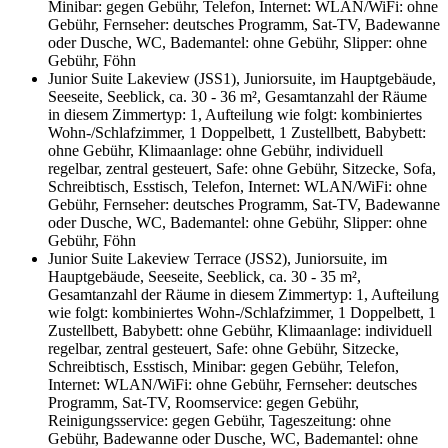
Minibar: gegen Gebühr, Telefon, Internet: WLAN/WiFi: ohne
Gebühr, Fernseher: deutsches Programm, Sat-TV, Badewanne
oder Dusche, WC, Bademantel: ohne Gebühr, Slipper: ohne
Gebühr, Föhn
Junior Suite Lakeview (JSS1), Juniorsuite, im Hauptgebäude,
Seeseite, Seeblick, ca. 30 - 36 m², Gesamtanzahl der Räume
in diesem Zimmertyp: 1, Aufteilung wie folgt: kombiniertes
Wohn-/Schlafzimmer, 1 Doppelbett, 1 Zustellbett, Babybett:
ohne Gebühr, Klimaanlage: ohne Gebühr, individuell
regelbar, zentral gesteuert, Safe: ohne Gebühr, Sitzecke, Sofa,
Schreibtisch, Esstisch, Telefon, Internet: WLAN/WiFi: ohne
Gebühr, Fernseher: deutsches Programm, Sat-TV, Badewanne
oder Dusche, WC, Bademantel: ohne Gebühr, Slipper: ohne
Gebühr, Föhn
Junior Suite Lakeview Terrace (JSS2), Juniorsuite, im
Hauptgebäude, Seeseite, Seeblick, ca. 30 - 35 m²,
Gesamtanzahl der Räume in diesem Zimmertyp: 1, Aufteilung
wie folgt: kombiniertes Wohn-/Schlafzimmer, 1 Doppelbett, 1
Zustellbett, Babybett: ohne Gebühr, Klimaanlage: individuell
regelbar, zentral gesteuert, Safe: ohne Gebühr, Sitzecke,
Schreibtisch, Esstisch, Minibar: gegen Gebühr, Telefon,
Internet: WLAN/WiFi: ohne Gebühr, Fernseher: deutsches
Programm, Sat-TV, Roomservice: gegen Gebühr,
Reinigungsservice: gegen Gebühr, Tageszeitung: ohne
Gebühr, Badewanne oder Dusche, WC, Bademantel: ohne