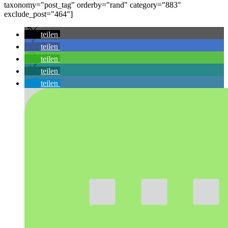
taxonomy="post_tag" orderby="rand" category="883"
exclude_post="464"]
teilen
teilen
teilen
teilen
teilen