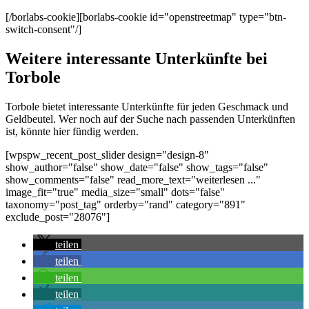
[/borlabs-cookie][borlabs-cookie id="openstreetmap" type="btn-
switch-consent"/]
Weitere interessante Unterkünfte bei
Torbole
Torbole bietet interessante Unterkünfte für jeden Geschmack und
Geldbeutel. Wer noch auf der Suche nach passenden Unterkünften
ist, könnte hier fündig werden.
[wpspw_recent_post_slider design="design-8"
show_author="false" show_date="false" show_tags="false"
show_comments="false" read_more_text="weiterlesen ..."
image_fit="true" media_size="small" dots="false"
taxonomy="post_tag" orderby="rand" category="891"
exclude_post="28076"]
teilen
teilen
teilen
teilen