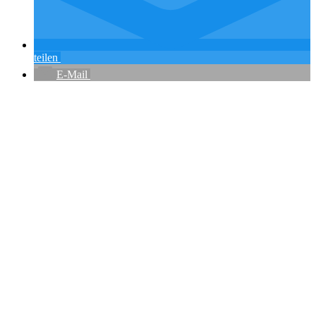
teilen
E-Mail
Flughafenparkplätze
|
Blacklist Airline
|
AGB
|
Datenschutz
|
Impressum