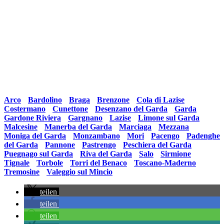
Weitere Ferienwohnungen rund um den Gardasee nach Orten
sortiert:
Arco
•
Bardolino
•
Braga
•
Brenzone
•
Cola di Lazise
•
Costermano
•
Cunettone
•
Desenzano del Garda
•
Garda
•
Gardone Riviera
•
Gargnano
•
Lazise
•
Limone sul Garda
•
Malcesine
•
Manerba del Garda
•
Marciaga
•
Mezzana
•
Moniga del Garda
•
Monzambano
•
Mori
•
Pacengo
•
Padenghe
del Garda
•
Pannone
•
Pastrengo
•
Peschiera del Garda
•
Puegnago sul Garda
•
Riva del Garda
•
Salo
•
Sirmione
•
Tignale
•
Torbole
•
Torri del Benaco
•
Toscano-Maderno
•
Tremosine
•
Valeggio sul Mincio
teilen
teilen
teilen