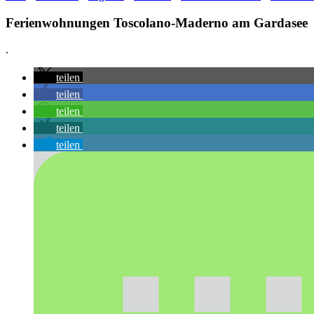
Ferienwohnungen Toscolano-Maderno am Gardasee
.
teilen
teilen
teilen
teilen
teilen