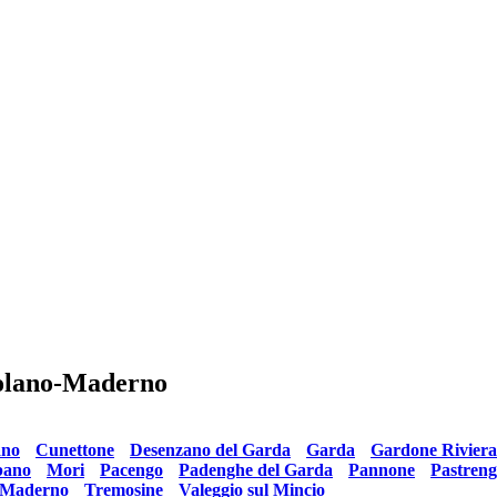
colano-Maderno
tiert:
ano
•
Cunettone
•
Desenzano del Garda
•
Garda
•
Gardone Riviera
ano
•
Mori
•
Pacengo
•
Padenghe del Garda
•
Pannone
•
Pastren
-Maderno
•
Tremosine
•
Valeggio sul Mincio