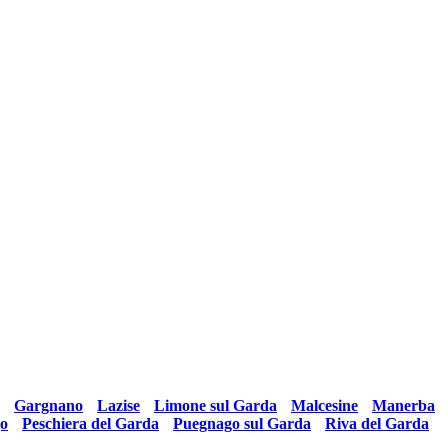
•
Gargnano
•
Lazise
•
Limone sul Garda
•
Malcesine
•
Manerba
go
•
Peschiera del Garda
•
Puegnago sul Garda
•
Riva del Garda
•