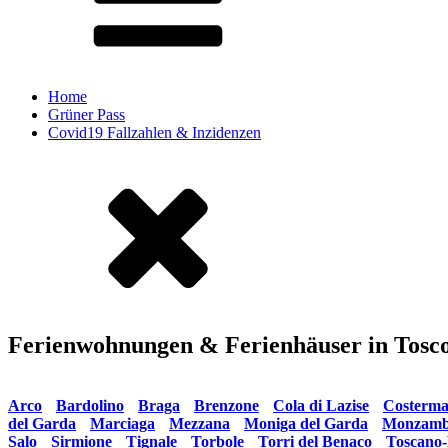
Home
Grüner Pass
Covid19 Fallzahlen & Inzidenzen
Ferienwohnungen & Ferienhäuser in Tos
Weitere Ferienwohnungen rund um den Gardasee nach Orten sor
Arco
•
Bardolino
•
Braga
•
Brenzone
•
Cola di Lazise
•
Costerm
del Garda
•
Marciaga
•
Mezzana
•
Moniga del Garda
•
Monzamb
Salo
•
Sirmione
•
Tignale
•
Torbole
•
Torri del Benaco
•
Toscano