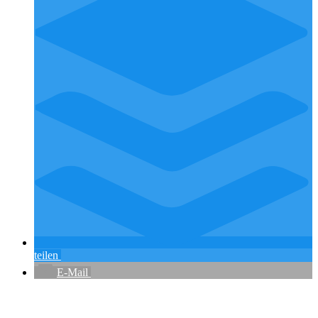
teilen
E-Mail
Flughafenparkplätze
|
Blacklist Airline
|
AGB
|
Datenschutz
|
Impressum