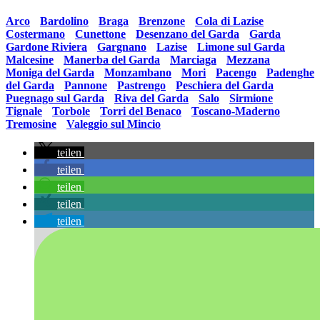
sortiert:
Arco
•
Bardolino
•
Braga
•
Brenzone
•
Cola di Lazise
•
Costermano
•
Cunettone
•
Desenzano del Garda
•
Garda
•
Gardone Riviera
•
Gargnano
•
Lazise
•
Limone sul Garda
•
Malcesine
•
Manerba del Garda
•
Marciaga
•
Mezzana
•
Moniga del Garda
•
Monzambano
•
Mori
•
Pacengo
•
Padenghe
del Garda
•
Pannone
•
Pastrengo
•
Peschiera del Garda
•
Puegnago sul Garda
•
Riva del Garda
•
Salo
•
Sirmione
•
Tignale
•
Torbole
•
Torri del Benaco
•
Toscano-Maderno
•
Tremosine
•
Valeggio sul Mincio
teilen
teilen
teilen
teilen
teilen