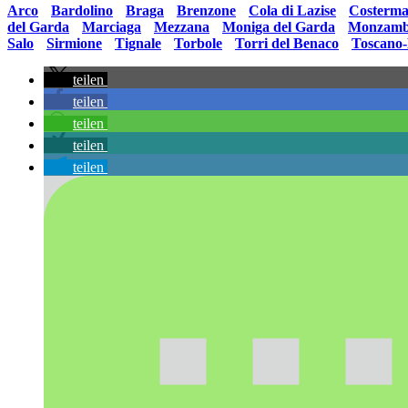
Arco
•
Bardolino
•
Braga
•
Brenzone
•
Cola di Lazise
•
Costerm
del Garda
•
Marciaga
•
Mezzana
•
Moniga del Garda
•
Monzamb
Salo
•
Sirmione
•
Tignale
•
Torbole
•
Torri del Benaco
•
Toscano
teilen
teilen
teilen
teilen
teilen