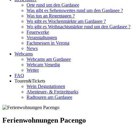
Orte rund um den Gardasee
Was gibt es Sehenswertes rund um den Gardasee ?
Was tun an Regentagen ?
Wo gibt es Wochenmärkte am Gardasee ?
Wo gibt es Weihnachtsmärkte rund um den Gardasee ?
Feuerwerke
Veranstaltungen
Fachmessen in Verona
News
Webcams
Webcams am Gardasee
Webcam Venedig
Wetter
FAQ
Touren&Tickets
Wein Degustationen
Abenteuer- & Freizeitparks
Radtouren am Gardasee
Ferienwohnungen Pacengo
Weitere Ferienwohnungen rund um den Gardasee nach Orten sor