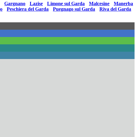
•
Gargnano
•
Lazise
•
Limone sul Garda
•
Malcesine
•
Manerba
go
•
Peschiera del Garda
•
Puegnago sul Garda
•
Riva del Garda
•