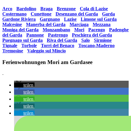
sortiert:
Arco
•
Bardolino
•
Braga
•
Brenzone
•
Cola di Lazise
•
Costermano
•
Cunettone
•
Desenzano del Garda
•
Garda
•
Gardone Riviera
•
Gargnano
•
Lazise
•
Limone sul Garda
•
Malcesine
•
Manerba del Garda
•
Marciaga
•
Mezzana
•
Moniga del Garda
•
Monzambano
•
Mori
•
Pacengo
•
Padenghe
del Garda
•
Pannone
•
Pastrengo
•
Peschiera del Garda
•
Puegnago sul Garda
•
Riva del Garda
•
Salo
•
Sirmione
•
Tignale
•
Torbole
•
Torri del Benaco
•
Toscano-Maderno
•
Tremosine
•
Valeggio sul Mincio
Ferienwohnungen Mori am Gardasee
.
teilen
teilen
teilen
teilen
teilen