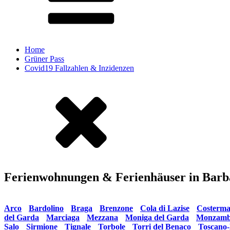
Home
Grüner Pass
Covid19 Fallzahlen & Inzidenzen
Ferienwohnungen & Ferienhäuser in Bar
Weitere Ferienwohnungen rund um den Gardasee nach Orten sor
Arco
•
Bardolino
•
Braga
•
Brenzone
•
Cola di Lazise
•
Costerm
del Garda
•
Marciaga
•
Mezzana
•
Moniga del Garda
•
Monzamb
Salo
•
Sirmione
•
Tignale
•
Torbole
•
Torri del Benaco
•
Toscano