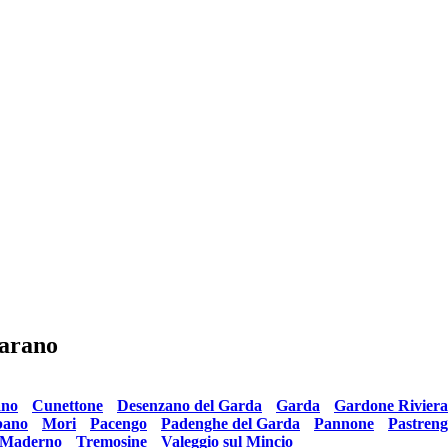
barano
tiert:
ano
•
Cunettone
•
Desenzano del Garda
•
Garda
•
Gardone Riviera
ano
•
Mori
•
Pacengo
•
Padenghe del Garda
•
Pannone
•
Pastren
-Maderno
•
Tremosine
•
Valeggio sul Mincio