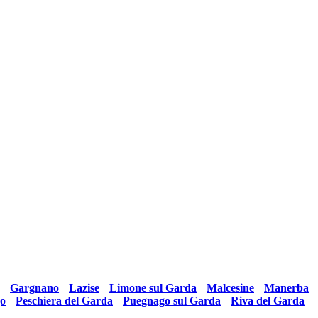
•
Gargnano
•
Lazise
•
Limone sul Garda
•
Malcesine
•
Manerba
go
•
Peschiera del Garda
•
Puegnago sul Garda
•
Riva del Garda
•