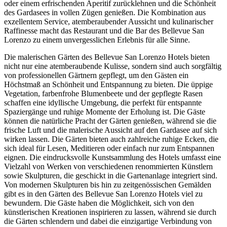
oder einem erfrischenden Aperitif zurücklehnen und die Schönheit
des Gardasees in vollen Zügen genießen. Die Kombination aus
exzellentem Service, atemberaubender Aussicht und kulinarischer
Raffinesse macht das Restaurant und die Bar des Bellevue San
Lorenzo zu einem unvergesslichen Erlebnis für alle Sinne.
Die malerischen Gärten des Bellevue San Lorenzo Hotels bieten
nicht nur eine atemberaubende Kulisse, sondern sind auch sorgfältig
von professionellen Gärtnern gepflegt, um den Gästen ein
Höchstmaß an Schönheit und Entspannung zu bieten. Die üppige
Vegetation, farbenfrohe Blumenbeete und der gepflegte Rasen
schaffen eine idyllische Umgebung, die perfekt für entspannte
Spaziergänge und ruhige Momente der Erholung ist. Die Gäste
können die natürliche Pracht der Gärten genießen, während sie die
frische Luft und die malerische Aussicht auf den Gardasee auf sich
wirken lassen. Die Gärten bieten auch zahlreiche ruhige Ecken, die
sich ideal für Lesen, Meditieren oder einfach nur zum Entspannen
eignen. Die eindrucksvolle Kunstsammlung des Hotels umfasst eine
Vielzahl von Werken von verschiedenen renommierten Künstlern
sowie Skulpturen, die geschickt in die Gartenanlage integriert sind.
Von modernen Skulpturen bis hin zu zeitgenössischen Gemälden
gibt es in den Gärten des Bellevue San Lorenzo Hotels viel zu
bewundern. Die Gäste haben die Möglichkeit, sich von den
künstlerischen Kreationen inspirieren zu lassen, während sie durch
die Gärten schlendern und dabei die einzigartige Verbindung von