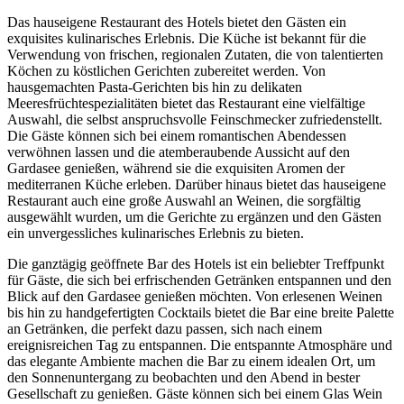
Das hauseigene Restaurant des Hotels bietet den Gästen ein
exquisites kulinarisches Erlebnis. Die Küche ist bekannt für die
Verwendung von frischen, regionalen Zutaten, die von talentierten
Köchen zu köstlichen Gerichten zubereitet werden. Von
hausgemachten Pasta-Gerichten bis hin zu delikaten
Meeresfrüchtespezialitäten bietet das Restaurant eine vielfältige
Auswahl, die selbst anspruchsvolle Feinschmecker zufriedenstellt.
Die Gäste können sich bei einem romantischen Abendessen
verwöhnen lassen und die atemberaubende Aussicht auf den
Gardasee genießen, während sie die exquisiten Aromen der
mediterranen Küche erleben. Darüber hinaus bietet das hauseigene
Restaurant auch eine große Auswahl an Weinen, die sorgfältig
ausgewählt wurden, um die Gerichte zu ergänzen und den Gästen
ein unvergessliches kulinarisches Erlebnis zu bieten.
Die ganztägig geöffnete Bar des Hotels ist ein beliebter Treffpunkt
für Gäste, die sich bei erfrischenden Getränken entspannen und den
Blick auf den Gardasee genießen möchten. Von erlesenen Weinen
bis hin zu handgefertigten Cocktails bietet die Bar eine breite Palette
an Getränken, die perfekt dazu passen, sich nach einem
ereignisreichen Tag zu entspannen. Die entspannte Atmosphäre und
das elegante Ambiente machen die Bar zu einem idealen Ort, um
den Sonnenuntergang zu beobachten und den Abend in bester
Gesellschaft zu genießen. Gäste können sich bei einem Glas Wein