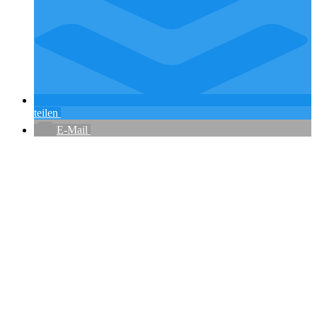
teilen
E-Mail
Flughafenparkplätze
|
Blacklist Airline
|
AGB
|
Datenschutz
|
Impressum