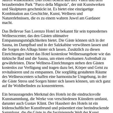
bezaubernden Park "Parco della Mignola", der mit Kunstwerken
und Skulpturen geschmückt ist. Es bietet eine einzigartige
Kombination aus Geschichte, Kunst, Wellness und
Naturerlebnissen, die es zu einem wahren Juwel am Gardasee
macht.
Das Bellevue San Lorenzo Hotel ist bekannt für sein topmodernes
Wellnesscenter, das den Gästen ultimative
Entspannungsmöglichkeiten bietet. Die Gäste können sich in der
Sauna, im Dampfbad und in der Salzkabine verwöhnen lassen und
die Sorgen des Alltags hinter sich lassen. Zusätzlich zu diesen
Einrichtungen bietet das Hotel kostenlose Wellnessangebote wie das
türkische Bad und die Sauna, um einen erholsamen Aufenthalt zu
gewährleisten. Diese Wellness-Einrichtungen stehen den Gästen
kostenlos zur Verfügung und tragen dazu bei, Körper und Geist zu
revitalisieren und zu entspannen. Die sorgfältig gestalteten Räume
des Wellnesscenters schaffen eine harmonische Umgebung, in der
die Gäste Stress und Sorgen hinter sich lassen können, um sich ganz
auf ihr Wohlbefinden zu konzentrieren.
Ein herausragendes Merkmal des Hotels ist die eindrucksvolle
Kunstsammlung, die Werke von verschiedenen Künstlern umfasst,
darunter auch Gustav Klimt. Der Hausherr des Hotels ist ein
leidenschaftlicher Kunstfreund und präsentiert eine beeindruckende
Sammlung, die die Gäste in die faszinierende Welt der Kunst