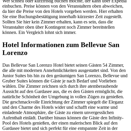
Wer schnell oder kurzfristig buchen möchte, der kann über Expedia
einbuchen. Preise können von den Veranstaltern oben abweichen,
da hier die Preise von den Hotels vorgeben werden. Hier erhalten
Sie eine Buchungsbestätigung innerhalb kürzester Zeit zugestellt.
Sollten Sie hier kein Zimmer erhalten, kann es sein, dass die
Veranstalter oben über Kontingent noch Zimmer bereitstellen
können. Ein Vergleich lohnt sich immer.
Hotel Informationen zum Bellevue San
Lorenzo
Das Bellevue San Lorenzo Hotel bietet seinen Gästen 54 Zimmer,
die alle mit modernen Annehmlichkeiten ausgestattet sind. Von den
Junior Suites bis hin zu den geräumigen San Lorenzo, Bellevue und
Gruber Suites können die Gäste je nach Bedarf und Vorlieben
wählen. Die Zimmer zeichnen sich durch ihre atemberaubende
Aussicht auf den Gardasee aus, die es den Gästen ermöglicht, die
natürliche Schönheit der Umgebung in vollen Zügen zu genießen.
Die geschmackvolle Einrichtung der Zimmer spiegelt die Eleganz
und den Charme des Hotels wider und schafft eine warme und
einladende Atmosphäre, die Gäste zu einem unvergesslichen
Aufenthalt einlädt. Darüber hinaus können die Gäste den Infinity-
Pool des Hotels genießen, der einen malerischen Blick auf den
Gardasee bietet und sich perfekt für eine entspannte Zeit in der