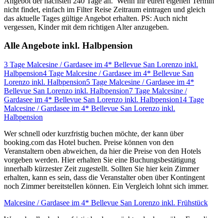
Angebot der nächsten 240 Tage an. Wenn Ihr euren eigenen Termin
nicht findet, einfach im Filter Reise Zeitraum eintragen und gleich
das aktuelle Tages gültige Angebot erhalten. PS: Auch nicht
vergessen, Kinder mit dem richtigen Alter anzugeben.
Alle Angebote inkl. Halbpension
3 Tage Malcesine / Gardasee im 4* Bellevue San Lorenzo inkl.
Halbpension
4 Tage Malcesine / Gardasee im 4* Bellevue San
Lorenzo inkl. Halbpension
5 Tage Malcesine / Gardasee im 4*
Bellevue San Lorenzo inkl. Halbpension
7 Tage Malcesine /
Gardasee im 4* Bellevue San Lorenzo inkl. Halbpension
14 Tage
Malcesine / Gardasee im 4* Bellevue San Lorenzo inkl.
Halbpension
Wer schnell oder kurzfristig buchen möchte, der kann über
booking.com das Hotel buchen. Preise können von den
Veranstaltern oben abweichen, da hier die Preise von den Hotels
vorgeben werden. Hier erhalten Sie eine Buchungsbestätigung
innerhalb kürzester Zeit zugestellt. Sollten Sie hier kein Zimmer
erhalten, kann es sein, dass die Veranstalter oben über Kontingent
noch Zimmer bereitstellen können. Ein Vergleich lohnt sich immer.
Malcesine / Gardasee im 4* Bellevue San Lorenzo inkl. Frühstück