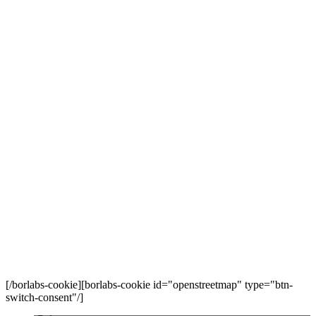
[/borlabs-cookie][borlabs-cookie id="openstreetmap" type="btn-
switch-consent"/]