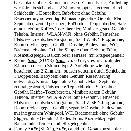
Gesamtanzahl der Räume in diesem Zimmertyp: 2, Aufteilung
wie folgt: bestehend aus 2 Zimmern, optisch getrennt durch
Schiebetür, 1 Doppelbett, Babybett: ohne Gebühr,
Reservierung notwendig, Klimaanlage: ohne Gebühr, Mai -
September, zentral gesteuert, Fußboden: Teppichboden, Safe:
ohne Gebühr, Kaffee-/Teezubereiter, Minibar: gegen Gebühr,
Telefon, Internet: WLAN/WiFi: ohne Gebühr, Fernseher:
Flatscreen, deutsches Programm, Sat-TV, SKY-Programme,
Roomservice: gegen Gebühr, Dusche, Badewanne, WC,
Bademantel: ohne Gebühr, Slipper: ohne Gebühr, Föhn,
Kosmetikspiegel, Balkon oder Terrasse: mit Sitzgelegenheit
Round
Suite
(SUX3),
Suite
, ca. 60 m², Gesamtanzahl der
Räume in diesem Zimmertyp: 2, Aufteilung wie folgt:
bestehend aus 2 Zimmern, optisch getrennt durch Schiebetür,
1 Doppelbett, Babybett: ohne Gebühr, Reservierung
notwendig, Klimaanlage: ohne Gebühr, Mai - September,
zentral gesteuert, Fußboden: Teppichboden, Safe: ohne
Gebühr, Kaffee-/Teezubereiter, Minibar: gegen Gebühr,
Telefon, Internet: WLAN/WiFi: ohne Gebühr, Fernseher:
Flatscreen, deutsches Programm, Sat-TV, SKY-Programme,
Roomservice: gegen Gebühr, separate Dusche, Badewanne
mit integriertem Whirlpool, WC, Bademantel: ohne Gebühr,
Slipper: ohne Gebühr, 2 Bäder, Föhn, Kosmetikspiegel,
Balkon oder Terrasse: mit Sitzgelegenheit
Family
Suite
(SUX1),
Suite
, ca. 44 m², Gesamtanzahl der