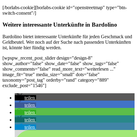
[/borlabs-cookie][borlabs-cookie id="openstreetmap" type="btn-
switch-consent"/]
Weitere interessante Unterkünfte in Bardolino
Bardolino bietet interessante Unterkünfte für jeden Geschmack und
Geldbeutel. Wer noch auf der Suche nach passenden Unterkünften
ist, könnte hier fündig werden.
[wpspw_recent_post_slider design="design-8"
show_author="false" show_date="false" show_tags="false"
show_comments="false" read_more_text="weiterlesen ..."
image_fit="true" media_size="small" dots="false"
taxonomy="post_tag" orderby="rand" category="889"
exclude_post="1546"]
teilen
teilen
teilen
teilen
teilen