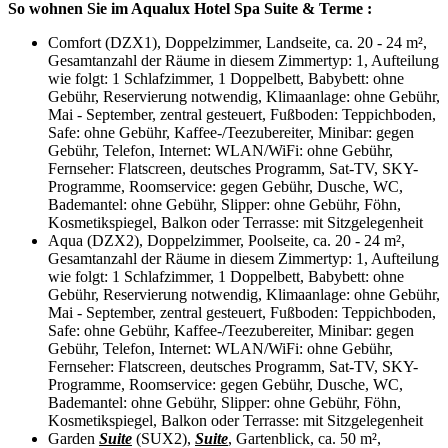
So wohnen Sie im Aqualux Hotel Spa Suite & Terme :
Comfort (DZX1), Doppelzimmer, Landseite, ca. 20 - 24 m²,
Gesamtanzahl der Räume in diesem Zimmertyp: 1, Aufteilung
wie folgt: 1 Schlafzimmer, 1 Doppelbett, Babybett: ohne
Gebühr, Reservierung notwendig, Klimaanlage: ohne Gebühr,
Mai - September, zentral gesteuert, Fußboden: Teppichboden,
Safe: ohne Gebühr, Kaffee-/Teezubereiter, Minibar: gegen
Gebühr, Telefon, Internet: WLAN/WiFi: ohne Gebühr,
Fernseher: Flatscreen, deutsches Programm, Sat-TV, SKY-
Programme, Roomservice: gegen Gebühr, Dusche, WC,
Bademantel: ohne Gebühr, Slipper: ohne Gebühr, Föhn,
Kosmetikspiegel, Balkon oder Terrasse: mit Sitzgelegenheit
Aqua (DZX2), Doppelzimmer, Poolseite, ca. 20 - 24 m²,
Gesamtanzahl der Räume in diesem Zimmertyp: 1, Aufteilung
wie folgt: 1 Schlafzimmer, 1 Doppelbett, Babybett: ohne
Gebühr, Reservierung notwendig, Klimaanlage: ohne Gebühr,
Mai - September, zentral gesteuert, Fußboden: Teppichboden,
Safe: ohne Gebühr, Kaffee-/Teezubereiter, Minibar: gegen
Gebühr, Telefon, Internet: WLAN/WiFi: ohne Gebühr,
Fernseher: Flatscreen, deutsches Programm, Sat-TV, SKY-
Programme, Roomservice: gegen Gebühr, Dusche, WC,
Bademantel: ohne Gebühr, Slipper: ohne Gebühr, Föhn,
Kosmetikspiegel, Balkon oder Terrasse: mit Sitzgelegenheit
Garden
Suite
(SUX2),
Suite
, Gartenblick, ca. 50 m²,