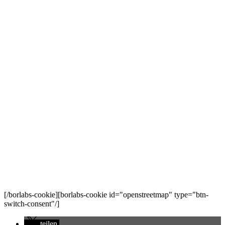
[/borlabs-cookie][borlabs-cookie id="openstreetmap" type="btn-
switch-consent"/]
teilen