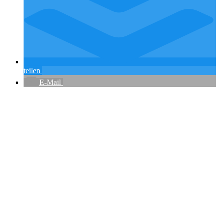
teilen
E-Mail
Flughafenparkplätze
|
Blacklist Airline
|
AGB
|
Datenschutz
|
Impressum