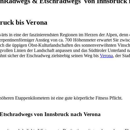
 InnRadwegs & Etschradwegs von Innsbruck
ruck bis Verona
rts in eine der faszinierendsten Regionen im Herzen der Alpen, denn de
, serpentinenförmiger Anstieg von ca. 700 Höhenmeter erwartet Sie z
urch die üppigen Obst-Kulturlandschaften des sonnenverwöhnten Vinschg
ngvollen Linien der Landschaft anpassen und das Südtiroler Unterland na
ahnt sicher der Etschradweg zielstrebig seinen Weg bis
Verona
, der Sta
höheren Etappenkilometern ist eine gute körperliche Fitness Pflicht.
& Etschradwegs von Innsbruck nach Verona