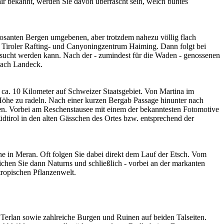
air bekannt, werden Sie davon überrascht sein, welch buntes
posanten Bergen umgebenen, aber trotzdem nahezu völlig flach
ns Tiroler Rafting- und Canyoningzentrum Haiming. Dann folgt bei
sucht werden kann. Nach der - zumindest für die Waden - genossenen
nach Landeck.
ca. 10 Kilometer auf Schweizer Staatsgebiet. Von Martina im
s Höhe zu radeln. Nach einer kurzen Bergab Passage hinunter nach
en. Vorbei am Reschenstausee mit einem der bekanntesten Fotomotive
dtirol in den alten Gässchen des Ortes bzw. entsprechend der
e in Meran. Oft folgen Sie dabei direkt dem Lauf der Etsch. Vom
eichen Sie dann Naturns und schließlich - vorbei an der markanten
tropischen Pflanzenwelt.
n Terlan sowie zahlreiche Burgen und Ruinen auf beiden Talseiten.