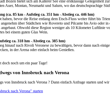
tadt Bozen bietet sich am Kalterer See eine erstklassige Gelegenheit
aften Auer, Montan, Neumarkt und Salurn, wo das deutschsprachige Südt
g (ca. 85 km - Aufstieg ca. 351 hm - Abstieg ca. 446 hm)
bt haben, bevor die Reise entlang dem Etsch-Fluss weiter führt bis Tri
angenehm über Städtchen wie Rovereto und Pilcante bis Avio oder in d
s angebaut. Obwohl diese Region weniger als 10 Kilometer Luftlinie vom 
rtes bei einem guten Glas Wein.
fstieg ca. 318 hm - Abstieg ca. 385 hm)
ieg hinauf nach Rivoli Veronese zu bewältigen, bevor dann nach einige
ecken, in der Arena oder einfach beim Genießen.
lt doch noch um ein paar Tage!
adwegs von Innsbruck nach Verona
gs von Innsbruck nach Verona ? Dann einfach Anfrage starten und wir 
bruck nach Verona" starten