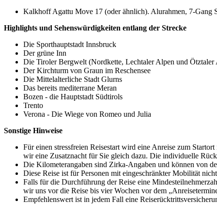
Kalkhoff Agattu Move 17 (oder ähnlich). Alurahmen, 7-Gang 
Highlights und Sehenswürdigkeiten entlang der Strecke
Die Sporthauptstadt Innsbruck
Der grüne Inn
Die Tiroler Bergwelt (Nordkette, Lechtaler Alpen und Ötztaler
Der Kirchturm von Graun im Reschensee
Die Mittelalterliche Stadt Glurns
Das bereits mediterrane Meran
Bozen - die Hauptstadt Südtirols
Trento
Verona - Die Wiege von Romeo und Julia
Sonstige Hinweise
Für einen stressfreien Reisestart wird eine Anreise zum Starto
wir eine Zusatznacht für Sie gleich dazu. Die individuelle Rückr
Die Kilometerangaben sind Zirka-Angaben und können von den
Diese Reise ist für Personen mit eingeschränkter Mobilität nicht
Falls für die Durchführung der Reise eine Mindesteilnehmerzahl
wir uns vor die Reise bis vier Wochen vor dem „Anreisetermine
Empfehlenswert ist in jedem Fall eine Reiserücktrittsversicher