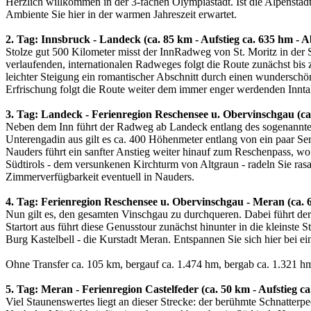
Herzlich willkommen in der 3-fachen Olympiastadt. Ist die Alpenstadt
Ambiente Sie hier in der warmen Jahreszeit erwartet.
2. Tag: Innsbruck - Landeck (ca. 85 km - Aufstieg ca. 635 hm - A
Stolze gut 500 Kilometer misst der InnRadweg von St. Moritz in der
verlaufenden, internationalen Radweges folgt die Route zunächst bis 
leichter Steigung ein romantischer Abschnitt durch einen wundersc
Erfrischung folgt die Route weiter dem immer enger werdenden Innta
3. Tag: Landeck - Ferienregion Reschensee u. Obervinschgau (ca.
Neben dem Inn führt der Radweg ab Landeck entlang des sogenannten 
Unterengadin aus gilt es ca. 400 Höhenmeter entlang von ein paar Ser
Nauders führt ein sanfter Anstieg weiter hinauf zum Reschenpass, w
Südtirols - dem versunkenen Kirchturm von Altgraun - radeln Sie ras
Zimmerverfügbarkeit eventuell in Nauders.
4. Tag: Ferienregion Reschensee u. Obervinschgau - Meran (ca. 6
Nun gilt es, den gesamten Vinschgau zu durchqueren. Dabei führt de
Startort aus führt diese Genusstour zunächst hinunter in die kleinst
Burg Kastelbell - die Kurstadt Meran. Entspannen Sie sich hier bei 
Ohne Transfer ca. 105 km, bergauf ca. 1.474 hm, bergab ca. 1.321 h
5. Tag: Meran - Ferienregion Castelfeder (ca. 50 km - Aufstieg ca
Viel Staunenswertes liegt an dieser Strecke: der berühmte Schnatterp