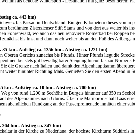
 weitum als beliebte Wintersport - Destination mit ganz besonderem Fl
bstieg ca. 443 hm)
 Schweiz bis Passau in Deutschland. Einigen Kilometern dieses von im
zum berühmten Zisterzienser Stift Stams und von dort aus weiter bis i
hönen Föhrenwald, wo auch das neu renovierte Römerbad bei Roppen be
l zunächst bis Imst und dann noch weiter bis an den Fuß des Arlbergs 
 85 km - Aufstieg ca. 1356 hm - Abstieg ca. 1221 hm)
Oberen Gerichts zunächst bis Pfunds. Hinter Pfunds liegt die Strecke 
pentinen bei stets gut bewältig barer Steigung hinauf bis zur Norbert
o Sie die Grenze nach Italien und damit den Alpenhauptkamm überquer
ant weiter hinunter Richtung Mals. Genießen Sie den ersten Abend in Sü
5 km - Aufstieg ca. 10 hm - Abstieg ca. 700 hm)
r Weg von rund 1.200 m Seehöhe in Burgeis hinunter auf 350 m Seehöh
e Stadt des Alpenraumes nach Glurns. Über die Marmorortschaft Laas err
einem abendlichen Rundgang an der Passerpromenade inmitten einer sub
m
. 264 hm - Abstieg ca. 347 hm)
eckaltar in der Kirche zu Niederlana, der höchste Kirchturm Südtirols i