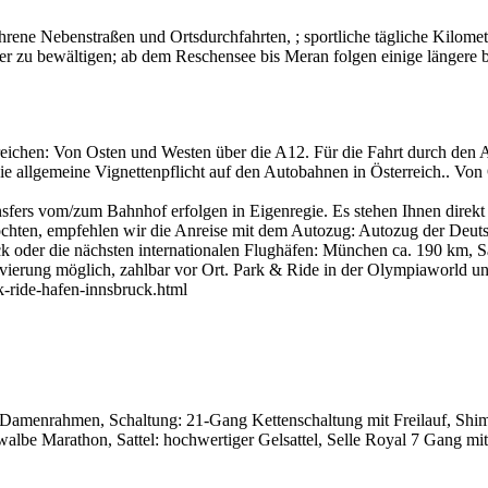
hrene Nebenstraßen und Ortsdurchfahrten, ; sportliche tägliche Kilome
zu bewältigen; ab dem Reschensee bis Meran folgen einige längere be
reichen: Von Osten und Westen über die A12. Für die Fahrt durch den 
ie allgemeine Vignettenpflicht auf den Autobahnen in Österreich.. Von
sfers vom/zum Bahnhof erfolgen in Eigenregie. Es stehen Ihnen direk
öchten, empfehlen wir die Anreise mit dem Autozug: Autozug der Deu
ck oder die nächsten internationalen Flughäfen: München ca. 190 km,
vierung möglich, zahlbar vor Ort. Park & Ride in der Olympiaworld u
rk-ride-hafen-innsbruck.html
Damenrahmen, Schaltung: 21-Gang Kettenschaltung mit Freilauf, Shi
albe Marathon, Sattel: hochwertiger Gelsattel, Selle Royal 7 Gang mit