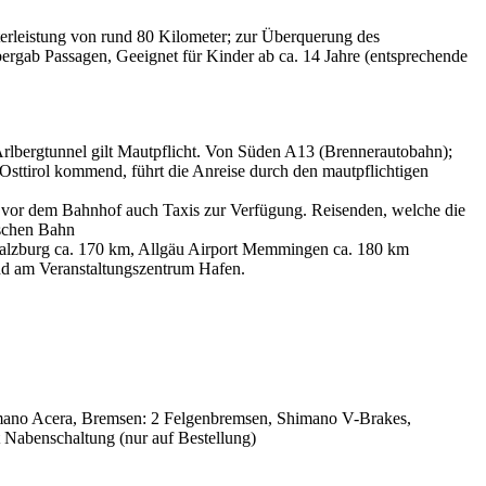
terleistung von rund 80 Kilometer; zur Überquerung des
rgab Passagen, Geeignet für Kinder ab ca. 14 Jahre (entsprechende
Arlbergtunnel gilt Mautpflicht. Von Süden A13 (Brennerautobahn);
 Osttirol kommend, führt die Anreise durch den mautpflichtigen
t vor dem Bahnhof auch Taxis zur Verfügung. Reisenden, welche die
tschen Bahn
 Salzburg ca. 170 km, Allgäu Airport Memmingen ca. 180 km
nd am Veranstaltungszentrum Hafen.
mano Acera, Bremsen: 2 Felgenbremsen, Shimano V-Brakes,
 Nabenschaltung (nur auf Bestellung)