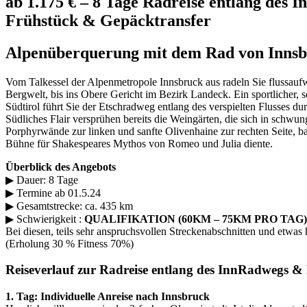
ab 1.175 € – 8 Tage Radreise entlang des
Frühstück & Gepäcktransfer
Alpenüberquerung mit dem Rad von Innsb
Vom Talkessel der Alpenmetropole Innsbruck aus radeln Sie flussaufwä
Bergwelt, bis ins Obere Gericht im Bezirk Landeck. Ein sportlicher
Südtirol führt Sie der Etschradweg entlang des verspielten Flusses d
Südliches Flair versprühen bereits die Weingärten, die sich in schwu
Porphyrwände zur linken und sanfte Olivenhaine zur rechten Seite, b
Bühne für Shakespeares Mythos von Romeo und Julia diente.
Überblick des Angebots
▶ Dauer: 8 Tage
▶ Termine ab 01.5.24
▶ Gesamtstrecke: ca. 435 km
▶ Schwierigkeit :
QUALIFIKATION (60KM – 75KM PRO TAG)
Bei diesen, teils sehr anspruchsvollen Streckenabschnitten und etwas 
(Erholung 30 % Fitness 70%)
Reiseverlauf zur Radreise entlang des InnRadwegs 
1. Tag: Individuelle Anreise nach Innsbruck