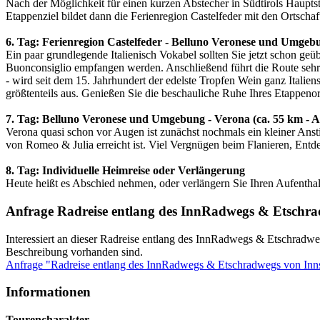
Nach der Möglichkeit für einen kurzen Abstecher in Südtirols Haupts
Etappenziel bildet dann die Ferienregion Castelfeder mit den Ortsch
6. Tag: Ferienregion Castelfeder - Belluno Veronese und Umgebun
Ein paar grundlegende Italienisch Vokabel sollten Sie jetzt schon geü
Buonconsiglio empfangen werden. Anschließend führt die Route sehr 
- wird seit dem 15. Jahrhundert der edelste Tropfen Wein ganz Italien
größtenteils aus. Genießen Sie die beschauliche Ruhe Ihres Etappeno
7. Tag: Belluno Veronese und Umgebung - Verona (ca. 55 km - Au
Verona quasi schon vor Augen ist zunächst nochmals ein kleiner Anst
von Romeo & Julia erreicht ist. Viel Vergnügen beim Flanieren, Entd
8. Tag: Individuelle Heimreise oder Verlängerung
Heute heißt es Abschied nehmen, oder verlängern Sie Ihren Aufentha
Anfrage Radreise entlang des InnRadwegs & Etschr
Interessiert an dieser Radreise entlang des InnRadwegs & Etschradwe
Beschreibung vorhanden sind.
Anfrage "Radreise entlang des InnRadwegs & Etschradwegs von Inns
Informationen
Tourencharakter