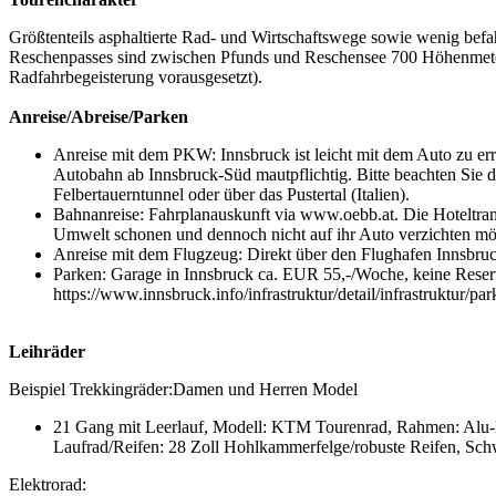
Größtenteils asphaltierte Rad- und Wirtschaftswege sowie wenig befa
Reschenpasses sind zwischen Pfunds und Reschensee 700 Höhenmeter 
Radfahrbegeisterung vorausgesetzt).
Anreise/Abreise/Parken
Anreise mit dem PKW: Innsbruck ist leicht mit dem Auto zu er
Autobahn ab Innsbruck-Süd mautpflichtig. Bitte beachten Sie d
Felbertauerntunnel oder über das Pustertal (Italien).
Bahnanreise: Fahrplanauskunft via www.oebb.at. Die Hoteltran
Umwelt schonen und dennoch nicht auf ihr Auto verzichten m
Anreise mit dem Flugzeug: Direkt über den Flughafen Innsbru
Parken: Garage in Innsbruck ca. EUR 55,-/Woche, keine Reser
https://www.innsbruck.info/infrastruktur/detail/infrastruktur/pa
Leihräder
Beispiel Trekkingräder:Damen und Herren Model
21 Gang mit Leerlauf, Modell: KTM Tourenrad, Rahmen: Alu-
Laufrad/Reifen: 28 Zoll Hohlkammerfelge/robuste Reifen, Schw
Elektrorad: