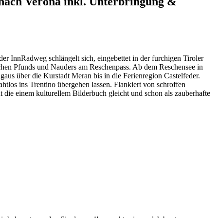
 nach Verona inkl. Unterbringung &
r InnRadweg schlängelt sich, eingebettet in der furchigen Tiroler
wischen Pfunds und Nauders am Reschenpass. Ab dem Reschensee in
aus über die Kurstadt Meran bis in die Ferienregion Castelfeder.
htlos ins Trentino übergehen lassen. Flankiert von schroffen
dt die einem kulturellem Bilderbuch gleicht und schon als zauberhafte