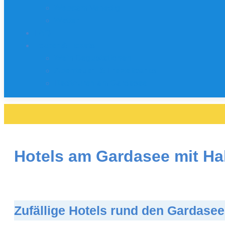
Webcam Venedig
Wetter
FAQ
Touren&Tickets
Wein Degustationen
Abenteuer- & Freizeitparks
Radtouren am Gardasee
Hotels am Gardasee mit Ha
Zufällige Hotels rund den Gardas