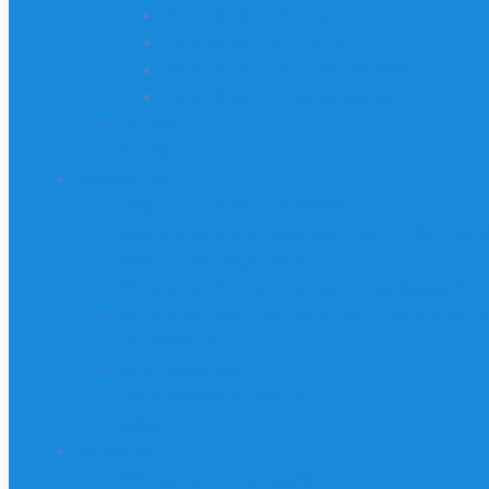
Parkplätze in Verona
Parkplätze in Sirmione
Parkplätze in Torri del Benaco
Parkplätze in Riva del Garda
Fähren
Seilbahn
Reiseführer
Orte rund um den Gardasee
Was gibt es Sehenswertes rund um den Gar
Was tun an Regentagen ?
Wo gibt es Wochenmärkte am Gardasee ?
Wo gibt es Weihnachtsmärkte rund um den 
Feuerwerke
Veranstaltungen
Fachmessen in Verona
News
Webcams
Webcams am Gardasee