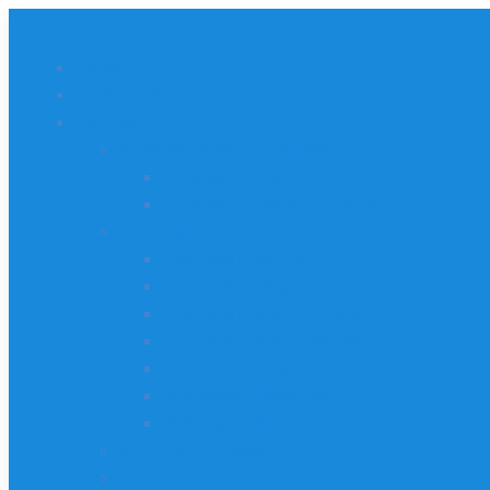
Home
Unterkünfte
Mobilität
Anreise an den Gardasee
Anreise mit dem Auto
Anreise mit dem Flugzeug
Mietwagen
Flughafen Verona
Flughafen Bergamo
Flughafen Milano Linate
Flughafen Milano Malpensa
Flughafen Venedig
Mietwagen Desenzano
Mietwagen Rovereto
Wohnmobil mieten
Parkplätze