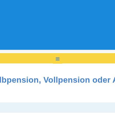
lbpension, Vollpension oder 
ee