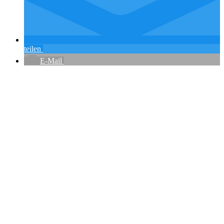
teilen
E-Mail
Flughafenparkplätze
|
Blacklist Airline
|
AGB
|
Datenschutz
|
Impressum