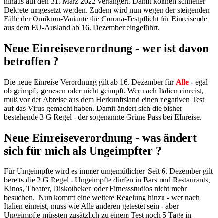
hinaus auf den 31. März 2022 verlängert. Damit können schneller
Dekrete umgesetzt werden. Zudem wird nun wegen der steigenden
Fälle der Omikron-Variante die Corona-Testpflicht für Einreisende
aus dem EU-Ausland ab 16. Dezember eingeführt.
Neue Einreiseverordnung - wer ist davon
betroffen ?
Die neue Einreise Verordnung gilt ab 16. Dezember für
Alle
- egal
ob geimpft, genesen oder nicht geimpft. Wer nach Italien einreist,
muß vor der Abreise aus dem Herkunftsland einen negativen Test
auf das Virus gemacht haben. Damit ändert sich die bisher
bestehende 3 G Regel - der sogenannte Grüne Pass bei EInreise.
Neue Einreiseverordnung - was ändert
sich für mich als Ungeimpfter ?
Für Ungeimpfte wird es immer ungemütlicher. Seit 6. Dezember gilt
bereits die 2 G Regel - Ungeimpfte dürfen in Bars und Restaurants,
Kinos, Theater, Diskotheken oder Fitnessstudios nicht mehr
besuchen. Nun kommt eine weitere Regelung hinzu - wer nach
Italien einreist, muss wie Alle anderen getestet sein - aber
Ungeimpfte müssten zusätzlich zu einem Test noch 5 Tage in