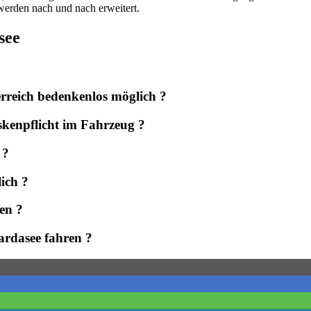
werden nach und nach erweitert.
asee
terreich bedenkenlos möglich ?
skenpflicht im Fahrzeug ?
 ?
ich ?
en ?
rdasee fahren ?