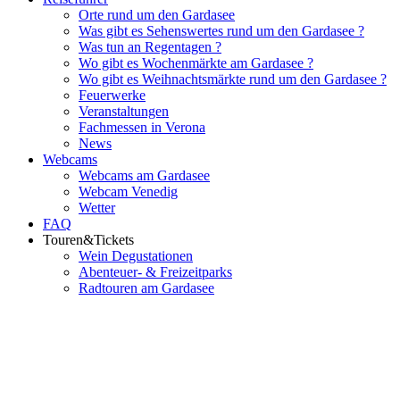
Orte rund um den Gardasee
Was gibt es Sehenswertes rund um den Gardasee ?
Was tun an Regentagen ?
Wo gibt es Wochenmärkte am Gardasee ?
Wo gibt es Weihnachtsmärkte rund um den Gardasee ?
Feuerwerke
Veranstaltungen
Fachmessen in Verona
News
Webcams
Webcams am Gardasee
Webcam Venedig
Wetter
FAQ
Touren&Tickets
Wein Degustationen
Abenteuer- & Freizeitparks
Radtouren am Gardasee
Flughafenparkplätze
|
Blacklist Airline
|
AGB
|
Datenschutz
|
Impres