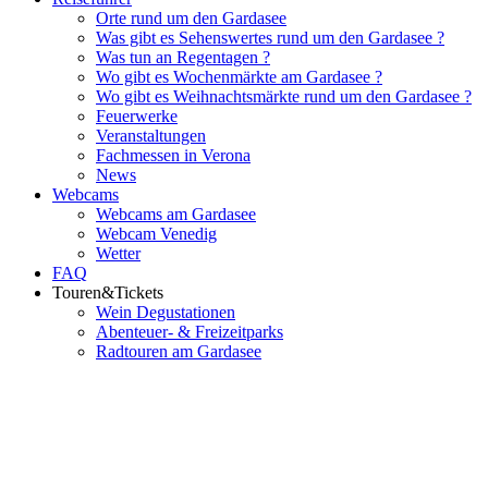
Orte rund um den Gardasee
Was gibt es Sehenswertes rund um den Gardasee ?
Was tun an Regentagen ?
Wo gibt es Wochenmärkte am Gardasee ?
Wo gibt es Weihnachtsmärkte rund um den Gardasee ?
Feuerwerke
Veranstaltungen
Fachmessen in Verona
News
Webcams
Webcams am Gardasee
Webcam Venedig
Wetter
FAQ
Touren&Tickets
Wein Degustationen
Abenteuer- & Freizeitparks
Radtouren am Gardasee
Flughafenparkplätze
|
Blacklist Airline
|
AGB
|
Datenschutz
|
Impressum