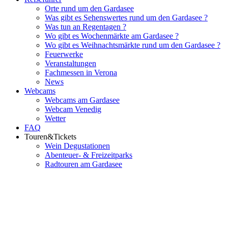
Orte rund um den Gardasee
Was gibt es Sehenswertes rund um den Gardasee ?
Was tun an Regentagen ?
Wo gibt es Wochenmärkte am Gardasee ?
Wo gibt es Weihnachtsmärkte rund um den Gardasee ?
Feuerwerke
Veranstaltungen
Fachmessen in Verona
News
Webcams
Webcams am Gardasee
Webcam Venedig
Wetter
FAQ
Touren&Tickets
Wein Degustationen
Abenteuer- & Freizeitparks
Radtouren am Gardasee
Flughafenparkplätze
|
Blacklist Airline
|
AGB
|
Datenschutz
|
Impressum